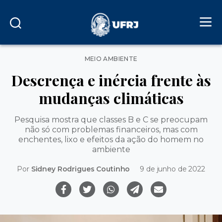
Categorias
MEIO AMBIENTE
Descrença e inércia frente às
mudanças climáticas
Pesquisa mostra que classes B e C se preocupam
não só com problemas financeiros, mas com
enchentes, lixo e efeitos da ação do homem no
ambiente
Por
Sidney Rodrigues Coutinho
9 de junho de 2022