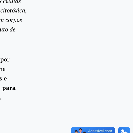
 células
citotóxica,
em corpos
tuto de
 por
ma
s e
l para
.