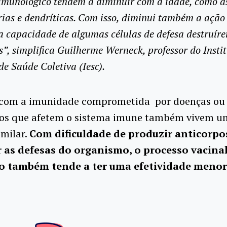
imunológico tendem a diminuir com a idade, como as
rias e dendríticas. Com isso, diminui também a ação 
 a capacidade de algumas células de defesa destruír
s”, simplifica Guilherme Werneck, professor do Insti
de Saúde Coletiva (Iesc).
 com a imunidade comprometida por doenças ou
os que afetem o sistema imune também vivem u
imilar.
Com dificuldade de produzir anticorpo
r as defesas do organismo, o processo vacina
o também tende a ter uma efetividade menor