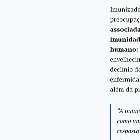
Imunizados
preocupaçõ
associada
imunidade
humano: 
envelheci
declínio d
enfermidad
além da pr
“A imuno
como uma
resposta