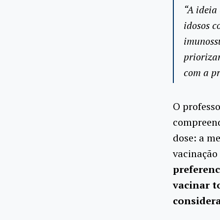
“A ideia
idosos c
imunossu
prioriza
com a pr
O professo
compreend
dose: a me
vacinação
preferenc
vacinar t
considera