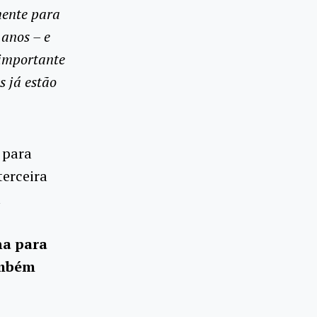
mente para
anos – e
 importante
s já estão
 para
erceira
a
ha para
ambém