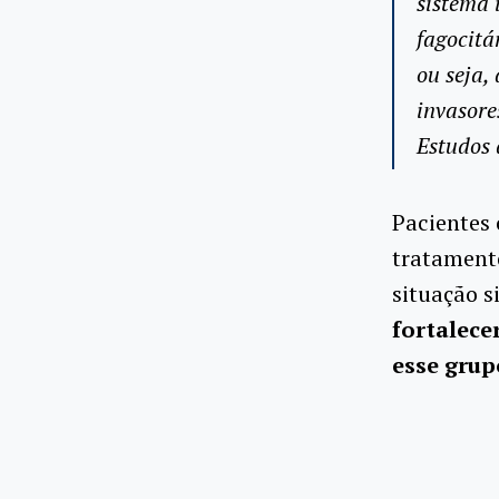
sistema 
fagocitá
ou seja,
invasore
Estudos 
Pacientes
tratament
situação s
fortalece
esse grup