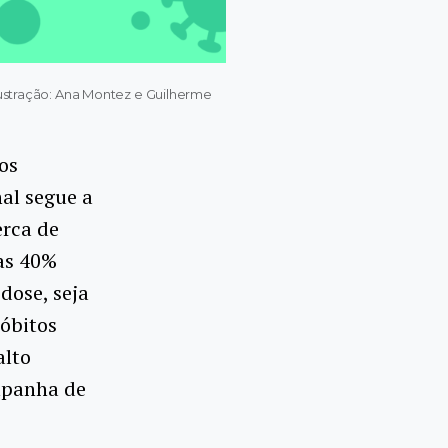
lustração: Ana Montez e Guilherme
os
al segue a
erca de
as 40%
dose, seja
óbitos
alto
mpanha de