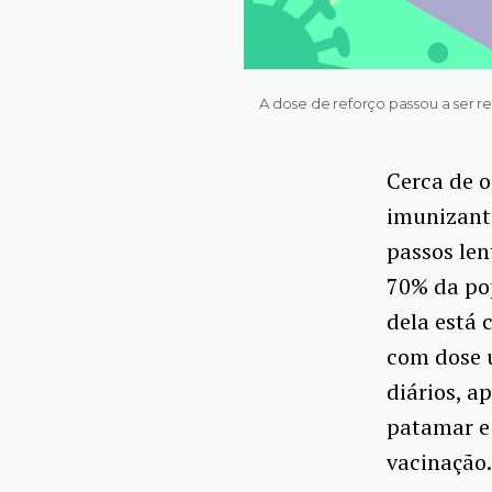
A dose de reforço passou a ser r
Cerca de o
imunizante
passos len
70% da po
dela está 
com dose 
diários, a
patamar e
vacinação.