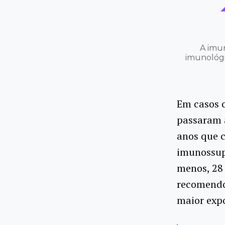
A imu
imunológic
Em casos c
passaram a
anos que 
imunossup
menos, 28
recomendou
maior expo