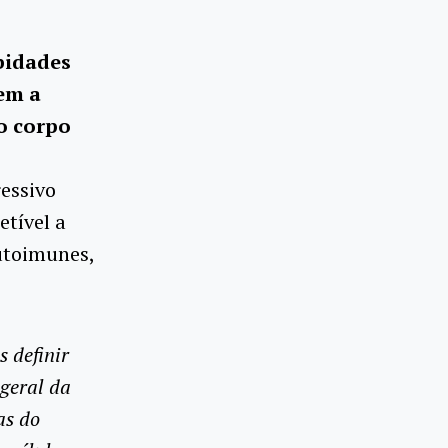
s
bidades
em a
o corpo
essivo
etível a
utoimunes,
 definir
 geral da
as do