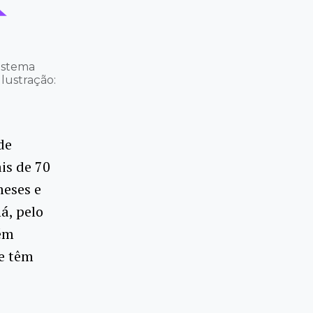
istema
Ilustração:
de
is de 70
meses e
á, pelo
bém
ue têm