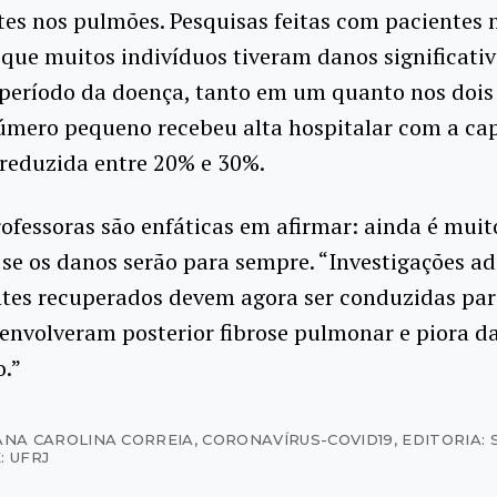
es nos pulmões. Pesquisas feitas com pacientes 
que muitos indivíduos tiveram danos significati
 período da doença, tanto em um quanto nos dois
mero pequeno recebeu alta hospitalar com a ca
reduzida entre 20% e 30%.
ofessoras são enfáticas em afirmar: ainda é muit
 se os danos serão para sempre. “Investigações ad
ntes recuperados devem agora ser conduzidas pa
senvolveram posterior fibrose pulmonar e piora d
.”
ANA CAROLINA CORREIA
,
CORONAVÍRUS-COVID19
,
EDITORIA:
: UFRJ