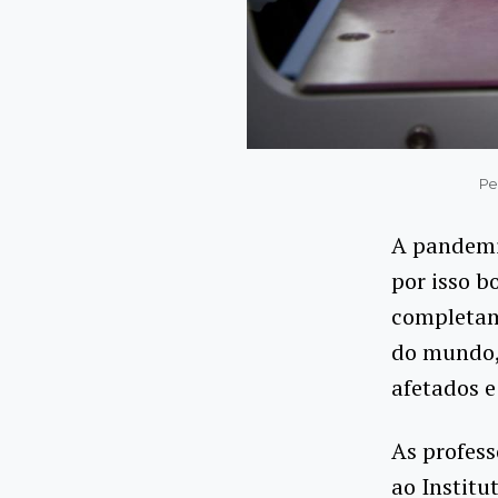
Pe
A pandemi
por isso b
completam
do mundo,
afetados 
As profess
ao Institu