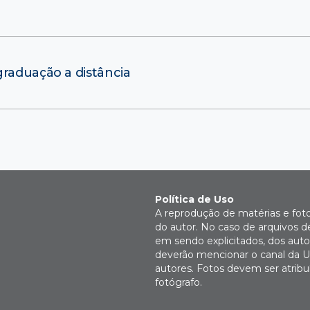
graduação a distância
Política de Uso
A reprodução de matérias e fot
do autor. No caso de arquivos d
em sendo explicitados, dos autor
deverão mencionar o canal da U
autores. Fotos devem ser atri
fotógrafo.