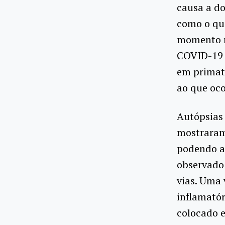
causa a do
como o que
momento n
COVID-19 
em primata
ao que oco
Autópsias 
mostraram 
podendo at
observado
vias. Uma 
inflamatór
colocado 