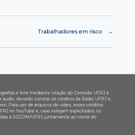
Trabalhadores em risco
→
ografias é livre mediante citação do Conexão UFRJ e
e áudio, deverão constar os créditos da Rádio UFRJ e,
es. Para uso de arquivos de vídeo, esses créditos
FRJ no YouTube e, caso estejam explicitados, os
buídas à SGCOM/UFRJ, juntamente ao nome do