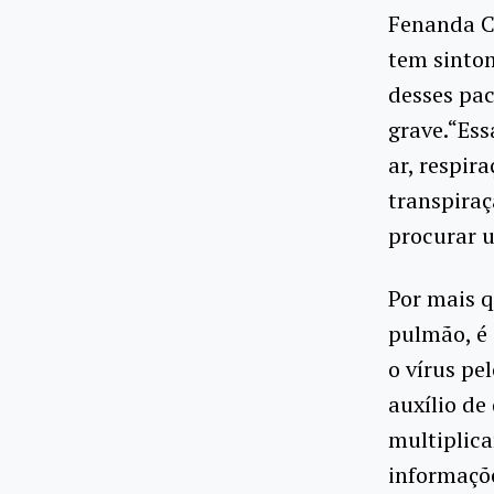
Fenanda Cr
tem sinto
desses pa
grave.“Ess
ar, respir
transpiraç
procurar 
Por mais q
pulmão, é 
o vírus pe
auxílio de
multiplica
informaçõ