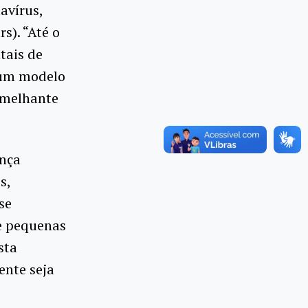
avírus,
s). “Até o
tais de
 um modelo
semelhante
ença
s,
se
e pequenas
sta
ente seja