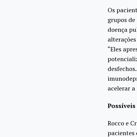
Os pacient
grupos de 
doença pul
alterações
“Eles apr
potenciali
desfechos
imunodepre
acelerar a
Possívei
Rocco e C
pacientes