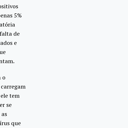
sitivos
penas 5%
atória
falta de
rados e
que
entam.
a o
o carregam
 ele tem
er se
 as
írus que