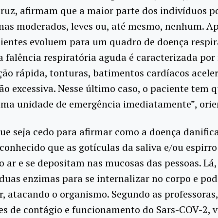
uz, afirmam que a maior parte dos indivíduos po
mas moderados, leves ou, até mesmo, nenhum. A
cientes evoluem para um quadro de doença respir
a falência respiratória aguda é caracterizada por 
ação rápida, tonturas, batimentos cardíacos acele
ão excessiva. Nesse último caso, o paciente tem 
uma unidade de emergência imediatamente”, ori
ue seja cedo para afirmar como a doença danific
conhecido que as gotículas da saliva e/ou espirr
lo ar e se depositam nas mucosas das pessoas. Lá,
 duas enzimas para se internalizar no corpo e pod
r, atacando o organismo. Segundo as professoras,
es de contágio e funcionamento do Sars-COV-2, v