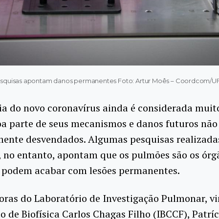
squisas apontam danos permanentes Foto: Artur Moês – Coordcom/U
a do novo coronavírus ainda é considerada muito
oa parte de seus mecanismos e danos futuros não
ente desvendados. Algumas pesquisas realizadas
 no entanto, apontam que os pulmões são os órg
e podem acabar com lesões permanentes.
oras do Laboratório de Investigação Pulmonar, v
to de Biofísica Carlos Chagas Filho (IBCCF), Patrí