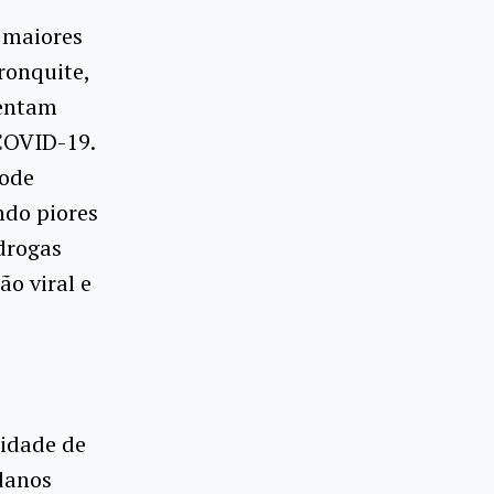
 maiores
ronquite,
sentam
 COVID-19.
pode
ndo piores
drogas
ão viral e
lidade de
danos