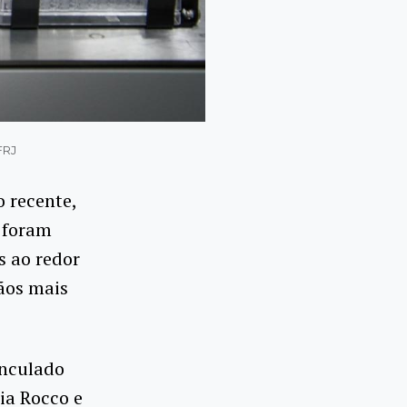
FRJ
 recente,
 foram
 ao redor
ãos mais
inculado
cia Rocco e