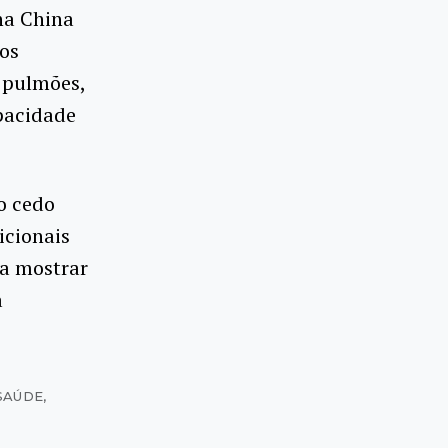
na China
vos
 pulmões,
pacidade
o cedo
icionais
ra mostrar
a
 SAÚDE
,