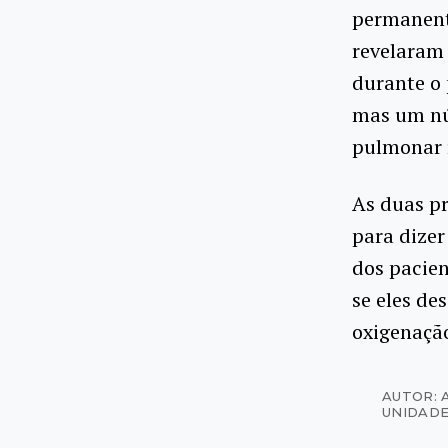
permanent
revelaram 
durante o
mas um nú
pulmonar 
As duas pr
para dizer
dos pacie
se eles de
oxigenação
AUTOR: 
UNIDADE