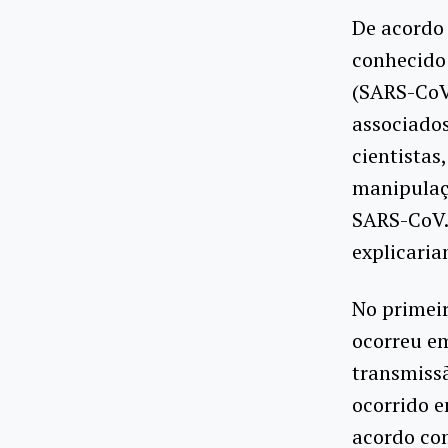
De acordo
conhecido
(SARS-CoV
associados
cientistas
manipulaç
SARS-CoV. 
explicari
No primeir
ocorreu em
transmissã
ocorrido e
acordo com