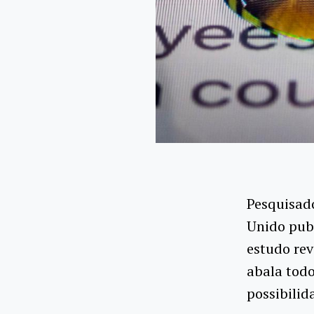
Pesquisado
Unido pub
estudo re
abala todo
possibili