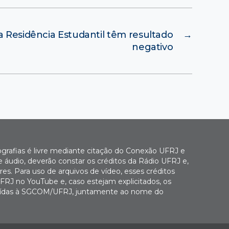
a Residência Estudantil têm resultado
→
negativo
ografias é livre mediante citação do Conexão UFRJ e
e áudio, deverão constar os créditos da Rádio UFRJ e,
es. Para uso de arquivos de vídeo, esses créditos
FRJ no YouTube e, caso estejam explicitados, os
buídas à SGCOM/UFRJ, juntamente ao nome do