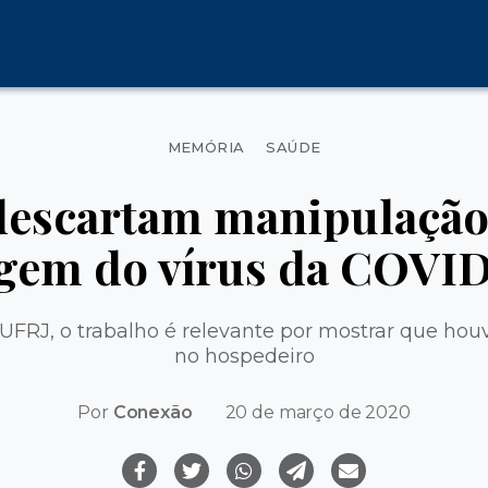
Categorias
MEMÓRIA
SAÚDE
 descartam manipulaçã
gem do vírus da COVI
 UFRJ, o trabalho é relevante por mostrar que h
no hospedeiro
Por
Conexão
20 de março de 2020