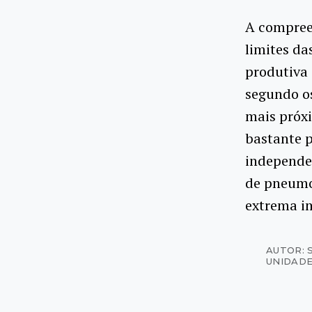
A compree
limites da
produtiva 
segundo os
mais próx
bastante p
independe
de pneumo
extrema im
AUTOR: 
UNIDADE