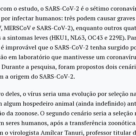
 com o estudo, o SARS-CoV-2 é o sétimo coronaví
 por infectar humanos: três podem causar graves
, MERSCoV e SARS-CoV-2), enquanto outros quat
 a sintomas leves (HKU1, NL63, OC43 e 229E). Pa
, é improvável que o SARS-CoV-2 tenha surgido p
ão em laboratório que mantivesse um coronavíru
Durante a pesquisa, foram propostos dois cenár
am a origem do SARS-CoV-2.
o deles, o vírus seria uma evolução por seleção n
 algum hospedeiro animal (ainda indefinido) an
o da zoonose. O segundo cenário seria a seleção 
m seres humanos, após a transferência zoonótica
 o virologista Amílcar Tanuri, professor titular 