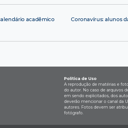
 calendário acadêmico
Coronavírus: alunos d
Política de Uso
A reprodução de matérias e fot
do autor. No caso de arquivos d
em sendo explicitados, dos autor
deverão mencionar o canal da U
autores. Fotos devem ser atri
fotógrafo.