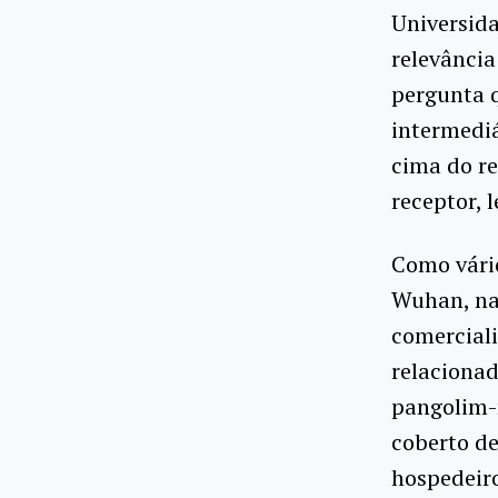
Universida
relevânci
pergunta q
intermediá
cima do re
receptor, 
Como vári
Wuhan, na 
comerciali
relacionad
pangolim-
coberto de
hospedeir