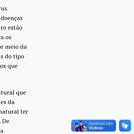
rus
 doenças
ro estão
ra os
or meio da
s do tipo
ios que
atural que
tes da
natural ter
. De
da