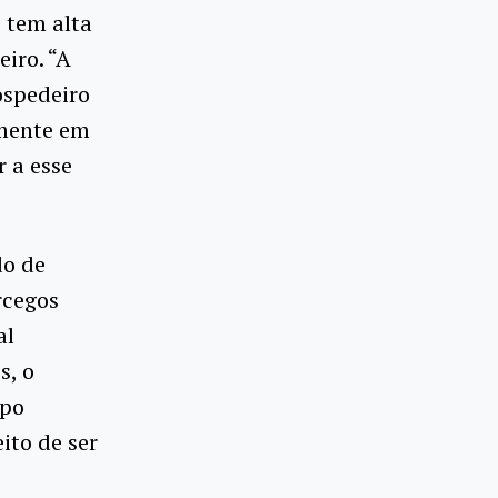
o tem alta
iro. “A
ospedeiro
amente em
r a esse
do de
rcegos
al
s, o
rpo
ito de ser