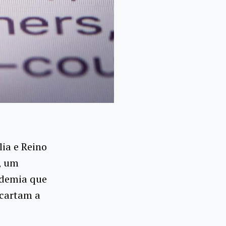
ia e Reino
3, um
ndemia que
scartam a