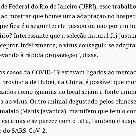
de Federal do Rio de Janeiro (UFRJ), esse trabalh
a ao mostrar que houve uma adaptação no hospede
ue fica é a seguinte: ele passou ou não por um h
rio? Interessante que a seleção natural foi just
ceptor. Infelizmente, o vírus conseguiu se adapta
levando à rápida propagação”, disse.
os casos da COVID-19 estavam ligados ao merca
província de Hubei, na China, é possível que mo
zados como iguarias no local sejam a fonte anim
a ao vírus. Outro animal degustado pelos chinese
malaio (Manis javanica), mamífero que tem o co
 escamas e se parece com o tatu, também é suspe
o do SARS-CoV-2.