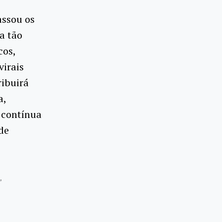
assou os
a tão
cos,
virais
ibuirá
a,
 contínua
de
,