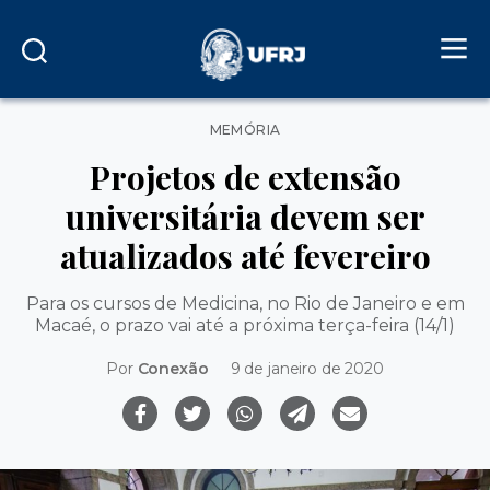
Categorias
MEMÓRIA
Projetos de extensão
universitária devem ser
atualizados até fevereiro
Para os cursos de Medicina, no Rio de Janeiro e em
Macaé, o prazo vai até a próxima terça-feira (14/1)
Por
Conexão
9 de janeiro de 2020