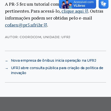
A PR-5 fez um tutorial com as orientações
pertinentes. Para acessá-lo,
clique aqui
. Outras
informações podem ser obtidas pelo e-mail
cofaex@pr5.ufrj.br
.
AUTOR: COORDCOM
,
UNIDADE: UFRJ
←
Nova empresa de ônibus inicia operação na UFRJ
→
UFRJ abre consulta pública para criação da política de
inovação