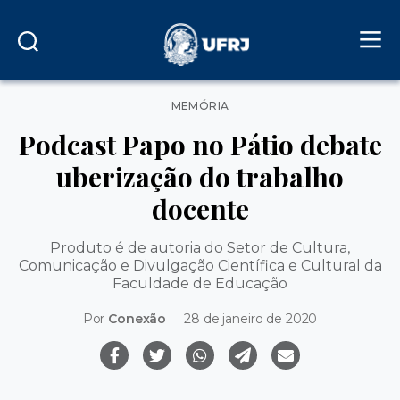
Categorias
MEMÓRIA
Podcast Papo no Pátio debate
uberização do trabalho
docente
Produto é de autoria do Setor de Cultura,
Comunicação e Divulgação Científica e Cultural da
Faculdade de Educação
Por
Conexão
28 de janeiro de 2020