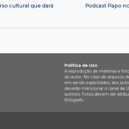
rso cultural que dará
Podcast Papo no
Política de Uso
A reprodução de matérias e fot
do autor. No caso de arquivos d
em sendo explicitados, dos autor
deverão mencionar o canal da U
autores. Fotos devem ser atri
fotógrafo.