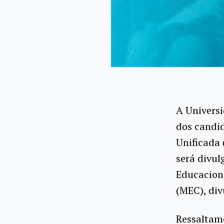
A Universi
dos candid
Unificada 
será divul
Educaciona
(MEC), div
Ressaltamo