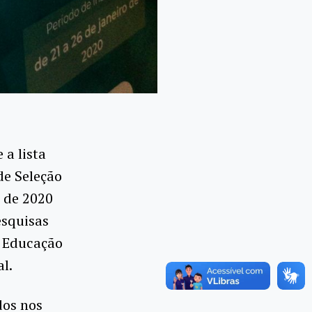
 a lista
de Seleção
o de 2020
esquisas
a Educação
l.
dos nos