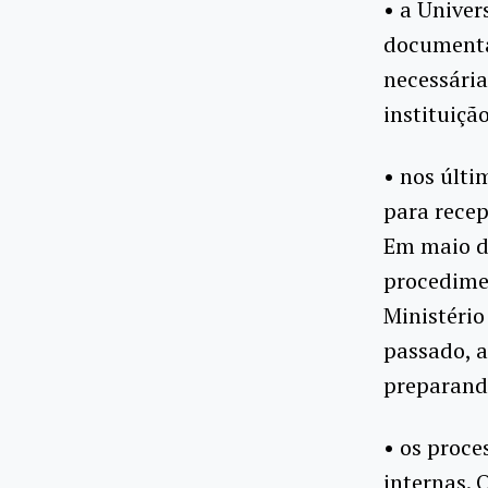
• a Unive
documenta
necessária
instituição
• nos últi
para recep
Em maio de
procedimen
Ministério
passado, a
preparand
• os proce
internas. 