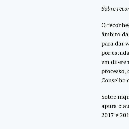
Sobre reco
O reconhe
âmbito das
para dar v
por estuda
em diferen
processo, 
Conselho 
Sobre inqu
apura o a
2017 e 20