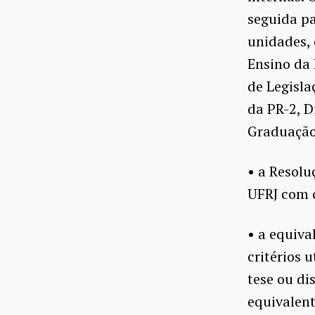
seguida pa
unidades,
Ensino da 
de Legisl
da PR-2, D
Graduação 
• a Resolu
UFRJ com o
• a equiva
critérios 
tese ou di
equivalent