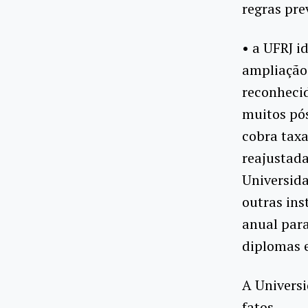
regras pre
• a UFRJ i
ampliação
reconhecid
muitos pó
cobra taxa
reajustad
Universida
outras ins
anual para
diplomas e
A Univers
fatos.