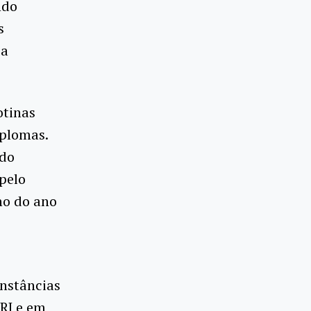
ndo
s
 a
otinas
iplomas.
 do
pelo
ho do ano
instâncias
RJ e em