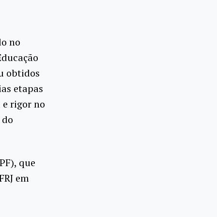
do no
 Educação
u obtidos
ias etapas
e rigor no
 do
PF), que
UFRJ em