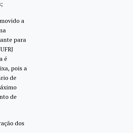
;
omovido a
oma
vante para
 UFRJ
a é
xa, pois a
ário de
máximo
nto de
ração dos