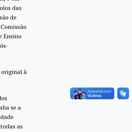
olos das
são de
, Comissão
e Ensino
Pós-
original à
dos
lia se a
idade
 todas as