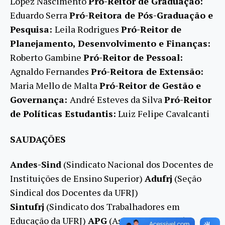
Lopez Nascimento
Pró-Reitor de Graduação:
Eduardo Serra
Pró-Reitora de Pós-Graduação e
Pesquisa:
Leila Rodrigues
Pró-Reitor de
Planejamento, Desenvolvimento e Finanças:
Roberto Gambine
Pró-Reitor de Pessoal:
Agnaldo Fernandes
Pró-Reitora de Extensão:
Maria Mello de Malta
Pró-Reitor de Gestão e
Governança:
André Esteves da Silva
Pró-Reitor
de Políticas Estudantis:
Luiz Felipe Cavalcanti
SAUDAÇÕES
Andes-Sind
(Sindicato Nacional dos Docentes de
Instituições de Ensino Superior)
Adufrj
(Seção
Sindical dos Docentes da UFRJ)
Sintufrj
(Sindicato dos Trabalhadores em
Educação da UFRJ)
APG
(Associação dos Pós-