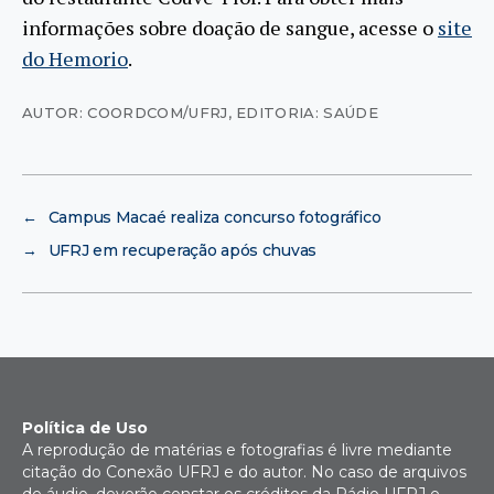
informações sobre doação de sangue, acesse o
site
do Hemorio
.
AUTOR: COORDCOM/UFRJ
,
EDITORIA: SAÚDE
←
Campus Macaé realiza concurso fotográfico
→
UFRJ em recuperação após chuvas
Política de Uso
A reprodução de matérias e fotografias é livre mediante
citação do Conexão UFRJ e do autor. No caso de arquivos