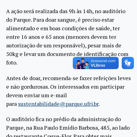
A ação será realizada das 9h às 14h, no auditório
do Parque. Para doar sangue, é preciso estar
alimentado e em boas condições de saúde, ter
entre 16 anos e 65 anos (menores devem ter
autorização de um responsável), pesar mais de
50kg e levar um documento de identificação com
foto.
Antes de doar, recomenda-se fazer refeições leves
e não gordurosas. Os interessados em participar
devem enviar um e-mail
para
sustentabilidade@parque.ufrj.br
.
O auditório fica no prédio da administração do
Parque, na Rua Paulo Emídio Barbosa, 485, ao lado
do restaurante Couve-Flor. Para obter mais