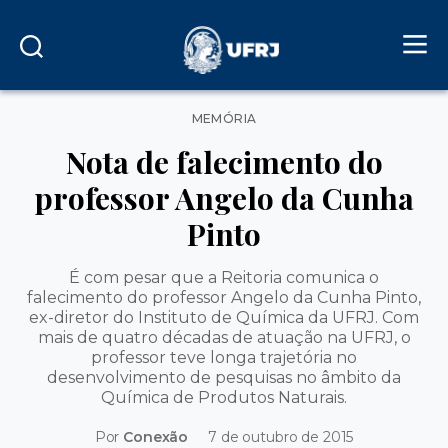
Categorias
MEMÓRIA
Nota de falecimento do
professor Angelo da Cunha
Pinto
É com pesar que a Reitoria comunica o
falecimento do professor Angelo da Cunha Pinto,
ex-diretor do Instituto de Química da UFRJ. Com
mais de quatro décadas de atuação na UFRJ, o
professor teve longa trajetória no
desenvolvimento de pesquisas no âmbito da
Química de Produtos Naturais.
Por
Conexão
7 de outubro de 2015