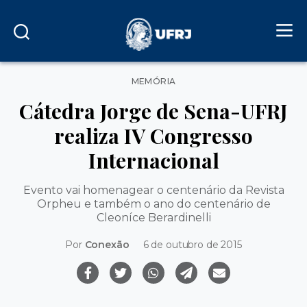
Categorias
MEMÓRIA
Cátedra Jorge de Sena-UFRJ
realiza IV Congresso
Internacional
Evento vai homenagear o centenário da Revista
Orpheu e também o ano do centenário de
Cleoníce Berardinelli
Por
Conexão
6 de outubro de 2015