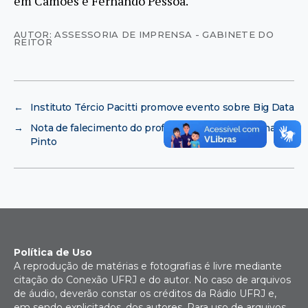
em Camões e Fernando Pessoa.
AUTOR: ASSESSORIA DE IMPRENSA - GABINETE DO
REITOR
←
Instituto Tércio Pacitti promove evento sobre Big Data
→
Nota de falecimento do professor Angelo da Cunha
Pinto
Política de Uso
A reprodução de matérias e fotografias é livre mediante
citação do Conexão UFRJ e do autor. No caso de arquivos
de áudio, deverão constar os créditos da Rádio UFRJ e,
em sendo explicitados, dos autores. Para uso de arquivos