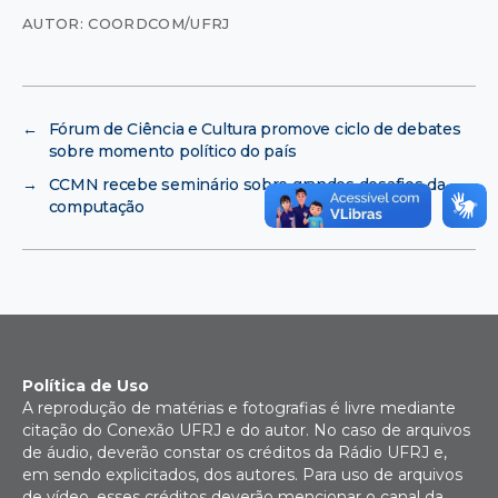
AUTOR: COORDCOM/UFRJ
←
Fórum de Ciência e Cultura promove ciclo de debates
sobre momento político do país
→
CCMN recebe seminário sobre grandes desafios da
computação
Política de Uso
A reprodução de matérias e fotografias é livre mediante
citação do Conexão UFRJ e do autor. No caso de arquivos
de áudio, deverão constar os créditos da Rádio UFRJ e,
em sendo explicitados, dos autores. Para uso de arquivos
de vídeo, esses créditos deverão mencionar o canal da