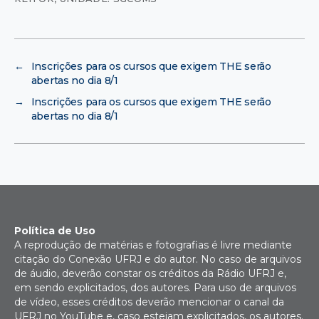
←
Inscrições para os cursos que exigem THE serão
abertas no dia 8/1
→
Inscrições para os cursos que exigem THE serão
abertas no dia 8/1
Política de Uso
A reprodução de matérias e fotografias é livre mediante
citação do Conexão UFRJ e do autor. No caso de arquivos
de áudio, deverão constar os créditos da Rádio UFRJ e,
em sendo explicitados, dos autores. Para uso de arquivos
de vídeo, esses créditos deverão mencionar o canal da
UFRJ no YouTube e, caso estejam explicitados, os autores.