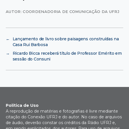
AUTOR: COORDENADORIA DE COMUNICAÇÃO DA UFRJ
←
Lançamento de livro sobre paisagens construídas na
Casa Rui Barbosa
→
Ricardo Bicca receberá título de Professor Emérito em
sessão do Consuni
Política de Uso
A reprodução de matérias e fotografias é livre mediante
citação do Conexão UFRJ e do autor. No caso de arquivos
de áudio, deverão constar os créditos da Rádio UFRJ e,
em sendo explicitados, dos autores. Para uso de arquivos