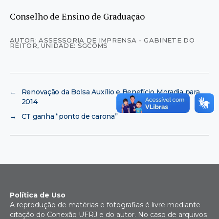
Conselho de Ensino de Graduação
AUTOR: ASSESSORIA DE IMPRENSA - GABINETE DO
REITOR
,
UNIDADE: SGCOMS
←
Renovação da Bolsa Auxílio e Benefício Moradia para
2014
→
CT ganha “ponto de carona”
Política de Uso
A reprodução de matérias e fotografias é livre mediante
citação do Conexão UFRJ e do autor. No caso de arquivos