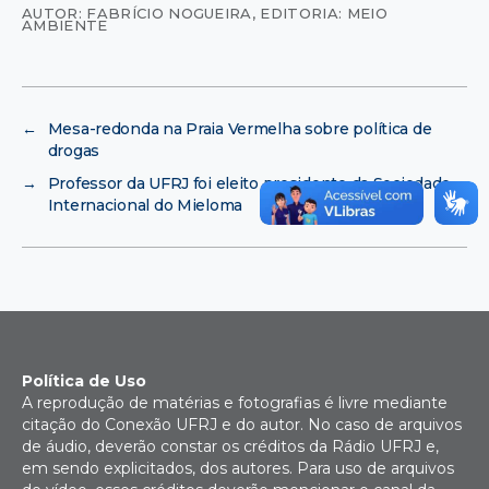
AUTOR: FABRÍCIO NOGUEIRA
,
EDITORIA: MEIO
AMBIENTE
←
Mesa-redonda na Praia Vermelha sobre política de
drogas
→
Professor da UFRJ foi eleito presidente da Sociedade
Internacional do Mieloma
Política de Uso
A reprodução de matérias e fotografias é livre mediante
citação do Conexão UFRJ e do autor. No caso de arquivos
de áudio, deverão constar os créditos da Rádio UFRJ e,
em sendo explicitados, dos autores. Para uso de arquivos