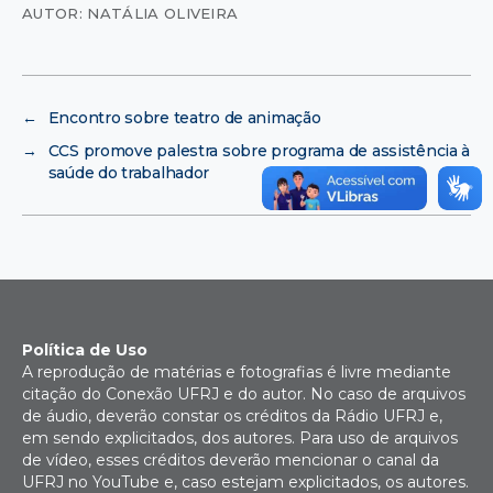
AUTOR: NATÁLIA OLIVEIRA
←
Encontro sobre teatro de animação
→
CCS promove palestra sobre programa de assistência à
saúde do trabalhador
Política de Uso
A reprodução de matérias e fotografias é livre mediante
citação do Conexão UFRJ e do autor. No caso de arquivos
de áudio, deverão constar os créditos da Rádio UFRJ e,
em sendo explicitados, dos autores. Para uso de arquivos
de vídeo, esses créditos deverão mencionar o canal da
UFRJ no YouTube e, caso estejam explicitados, os autores.