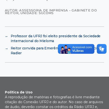
AUTOR: ASSESSORIA DE IMPRENSA - GABINETE DO
REITOR
,
UNIDADE: SGCOMS
←
Professor da UFRJ foi eleito presidente da Sociedade
Internacional do Mieloma
→
Reitor convida para Emerência do professor Franciso
Radler
Política de Uso
A reprodução de matérias e fotografias é livre mediante
citação do Conexão UFRJ e do autor. No caso de arquivos
de áudio, deverão constar os créditos da Rádio UFRJ e,