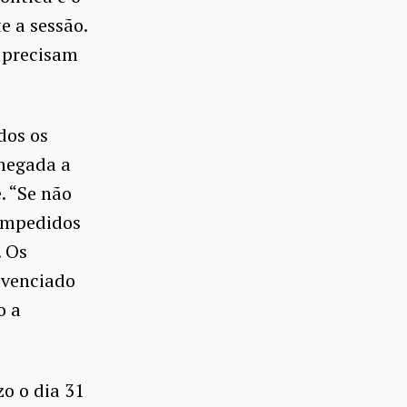
e a sessão.
e precisam
dos os
 negada a
. “Se não
impedidos
. Os
ivenciado
o a
o o dia 31