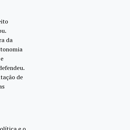
eito
ou.
ra da
autonomia
 e
defendeu.
itação de
as
lítica e o