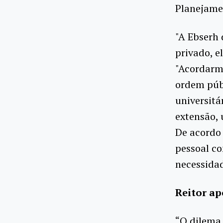
Planejamen
"A Ebserh 
privado, e
"Acordarm
ordem públ
universitá
extensão, 
De acordo 
pessoal c
necessida
Reitor ap
“O dilema 