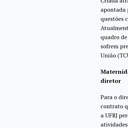
Criada atr
apontada p
questões c
Atualmente
quadro de 
sofrem pre
União (TC
Maternida
diretor
Para o dir
contrato 
a UFRJ per
atividades