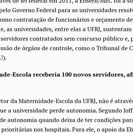
avés de lei federal em 2011, a Ebserh/MEC foi a s
elo Governo Federal para as universidades reso
omo contratação de funcionários e orçamento defi
, as universidades, entre elas a UFRJ, sustenta
servidores contratados sem concurso público e, p
ssão de órgãos de controle, como o Tribunal de 
U).
de-Escola receberia 100 novos servidores, a
etor da Maternidade-Escola da UFRJ, não é atravé
que a universidade perde autonomia. Segundo Jof
de autonomia quando deixa de ter condições par
 prioritárias nos hospitais. Para ele, o apoio da 