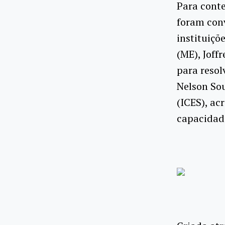
Para conte
foram conv
instituiçõ
(ME), Joff
para resol
Nelson Sou
(ICES), ac
capacidade