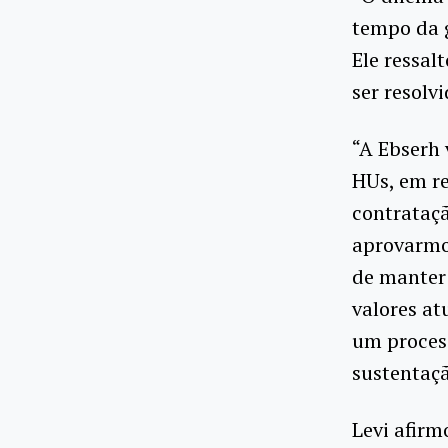
tempo da g
Ele ressal
ser resolv
“A Ebserh 
HUs, em re
contrataçã
aprovarmo
de manter 
valores at
um process
sustentaçã
Levi afir