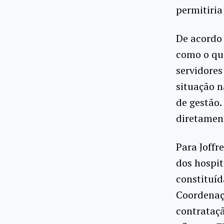
permitiria
De acordo 
como o qua
servidores
situação 
de gestão.
diretament
Para Joffr
dos hospit
constituíd
Coordenaçã
contrataçã