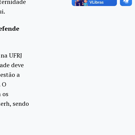
aternidade
i.
defende
 na UFRJ
dade deve
estão a
. O
a os
erh, sendo