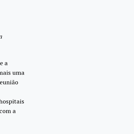
a
e a
 mais uma
reunião
hospitais
 com a