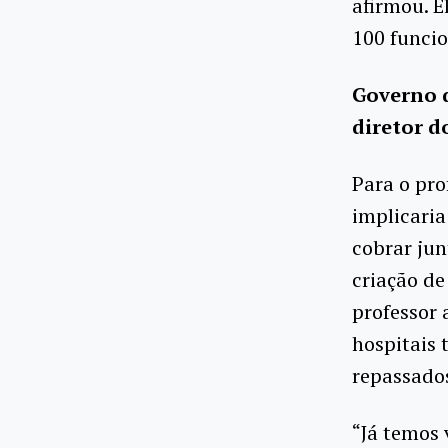
afirmou. E
100 funcio
Governo d
diretor d
Para o pro
implicaria
cobrar jun
criação de
professor 
hospitais
repassados
“Já temos 