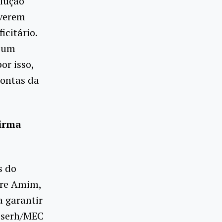
olução
lverem
citário.
m um
or isso,
Contas da
firma
s do
fre Amim,
a garantir
Ebserh/MEC