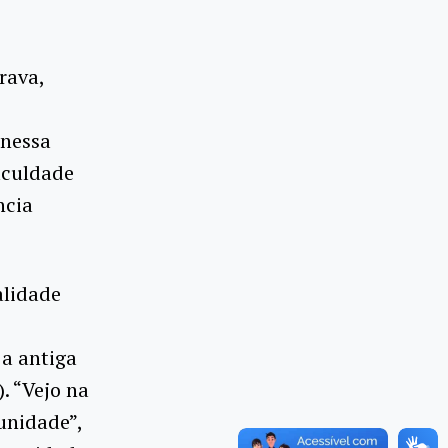
rava,
 nessa
iculdade
ncia
alidade
i
 a antiga
. “Vejo na
unidade”,