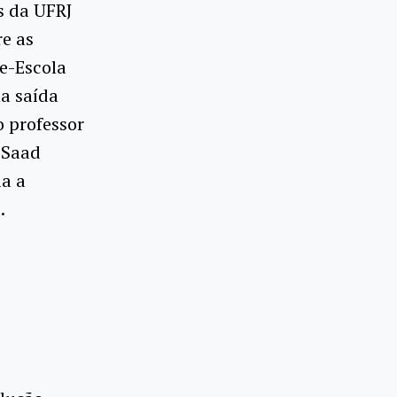
s da UFRJ
re as
e-Escola
ma saída
o professor
 Saad
ia a
.