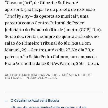
“Caso no Júri”, de Gilbert e Sullivan. A
apresentação faz parte do projeto de extensão
“
Trial by Jury
– da opereta ao musical”, uma
parceria com o Centro Cultural do Poder
Judiciário do Estado do Rio de Janeiro (CCPJ-Rio).
Serão dez récitas, sempre de quarta a sábado, no
salão do Primeiro Tribunal do Júri (Rua Dom
Manuel, 29 – Centro), até o dia 27. No dia 30, o
palco será o Salão Pedro Calmon, no campus da
Praia Vermelha da UFRJ (Av. Pasteur, 250 – Urca).
AUTOR: CAROLINA CARVALHO - AGÊNCIA UFRJ DE
NOTÍCIAS - PRAIA VERMELHA
←
O Cavalinho Azul vai à Escola
→
Último dia para submissão de projetos a duas