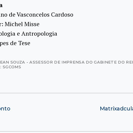
a
uno de Vasconcelos Cardoso
r: Michel Misse
ologia e Antropologia
pes de Tese
JEAN SOUZA - ASSESSOR DE IMPRENSA DO GABINETE DO RE
: SGCOMS
onto
Matríxadcul