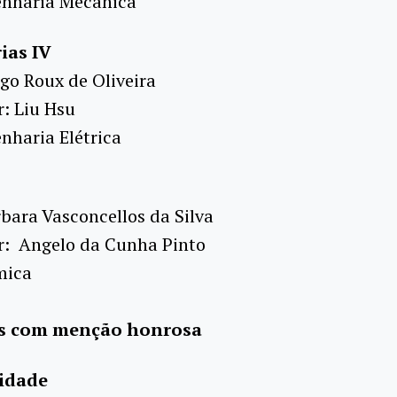
enharia Mecânica
ias IV
go Roux de Oliveira
r: Liu Hsu
nharia Elétrica
bara Vasconcellos da Silva
r: Angelo da Cunha Pinto
mica
s com menção honrosa
sidade