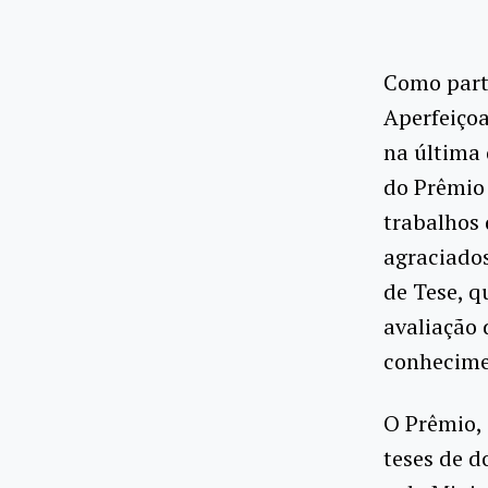
Como part
Aperfeiçoa
na última 
do Prêmio 
trabalhos
agraciados
de Tese, q
avaliação 
conhecime
O Prêmio, 
teses de d