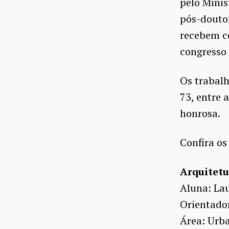
pelo Minis
pós-doutor
recebem ce
congresso 
Os trabalh
73, entre 
honrosa.
Confira os
Arquitet
Aluna: La
Orientado
Área: Urb