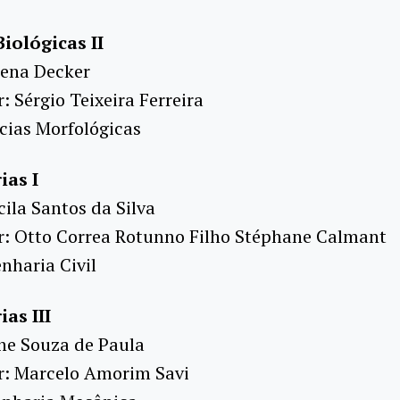
Biológicas II
lena Decker
: Sérgio Teixeira Ferreira
cias Morfológicas
ias I
cila Santos da Silva
r: Otto Correa Rotunno Filho Stéphane Calmant
nharia Civil
as III
ine Souza de Paula
r: Marcelo Amorim Savi