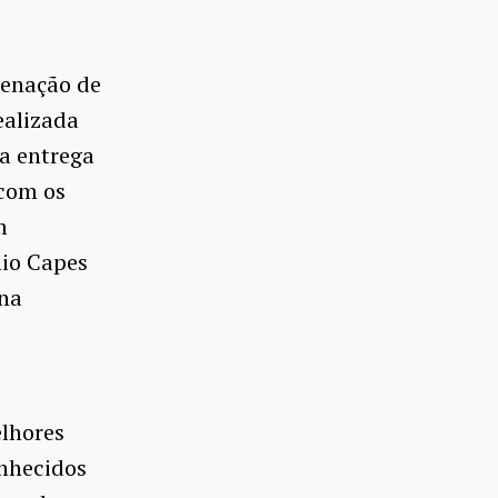
denação de
ealizada
 a entrega
 com os
m
mio Capes
 na
elhores
onhecidos