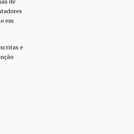
sas de
ntadores
ão em
scritas e
enção