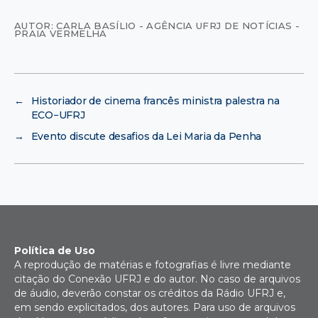
AUTOR: CARLA BASÍLIO - AGÊNCIA UFRJ DE NOTÍCIAS -
PRAIA VERMELHA
←
Historiador de cinema francês ministra palestra na
ECO−UFRJ
→
Evento discute desafios da Lei Maria da Penha
Política de Uso
A reprodução de matérias e fotografias é livre mediante
citação do Conexão UFRJ e do autor. No caso de arquivos
de áudio, deverão constar os créditos da Rádio UFRJ e,
em sendo explicitados, dos autores. Para uso de arquivos