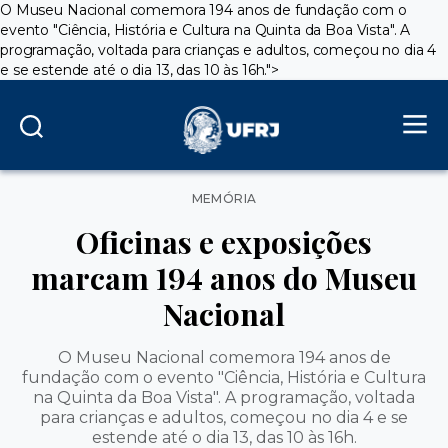
O Museu Nacional comemora 194 anos de fundação com o
evento "Ciência, História e Cultura na Quinta da Boa Vista". A
programação, voltada para crianças e adultos, começou no dia 4
e se estende até o dia 13, das 10 às 16h.">
Categorias
MEMÓRIA
Oficinas e exposições
marcam 194 anos do Museu
Nacional
O Museu Nacional comemora 194 anos de
fundação com o evento "Ciência, História e Cultura
na Quinta da Boa Vista". A programação, voltada
para crianças e adultos, começou no dia 4 e se
estende até o dia 13, das 10 às 16h.