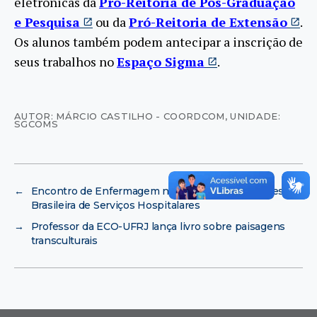
eletrônicas da
Pró-Reitoria de Pós-Graduação
e Pesquisa
ou da
Pró-Reitoria de Extensão
.
Os alunos também podem antecipar a inscrição de
seus trabalhos no
Espaço Sigma
.
AUTOR: MÁRCIO CASTILHO - COORDCOM
,
UNIDADE:
SGCOMS
←
Encontro de Enfermagem na UFRJ discute Empresa
Brasileira de Serviços Hospitalares
→
Professor da ECO-UFRJ lança livro sobre paisagens
transculturais