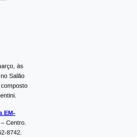
arço, às
 no Salão
, composto
entini.
a EM-
 – Centro.
62-8742.