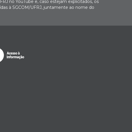
FRJ no YouTube e, caso estejam explicitados, os
buídas à SGCOM/UFRJ, juntamente ao nome do