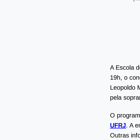
A Escola d
19h, o co
Leopoldo 
pela sopra
O programa
UFRJ
. A 
Outras inf