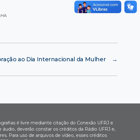
LHA
ção ao Dia Internacional da Mulher
→
ografias é livre mediante citação do Conexão UFRJ e
e áudio, deverão constar os créditos da Rádio UFRJ e,
es. Para uso de arquivos de vídeo, esses créditos