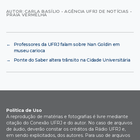
AUTOR: CARLA BASÍLIO - AGÊNCIA UFRJ DE NOTÍCIAS -
PRAIA VERMELHA
←
Professores da UFRJ falam sobre Nan Goldin em
museu carioca
→
Ponte do Saber altera trânsito na Cidade Universitária
Política de Uso
A reprodução de matérias e fotografias é livre mediante
citação do Conexão UFRJ e do autor. No caso de arquivos
de áudio, deverão constar os créditos da Rádio UFRJ e,
em sendo explicitados, dos autores. Para uso de arquivos