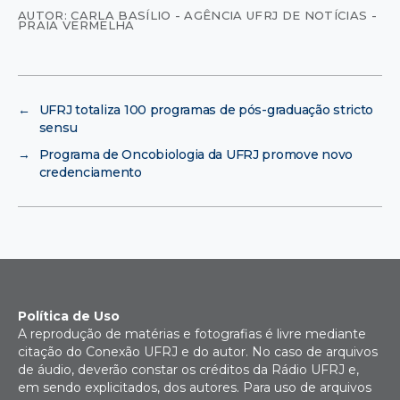
AUTOR: CARLA BASÍLIO - AGÊNCIA UFRJ DE NOTÍCIAS -
PRAIA VERMELHA
←
UFRJ totaliza 100 programas de pós-graduação stricto
sensu
→
Programa de Oncobiologia da UFRJ promove novo
credenciamento
Política de Uso
A reprodução de matérias e fotografias é livre mediante
citação do Conexão UFRJ e do autor. No caso de arquivos
de áudio, deverão constar os créditos da Rádio UFRJ e,
em sendo explicitados, dos autores. Para uso de arquivos