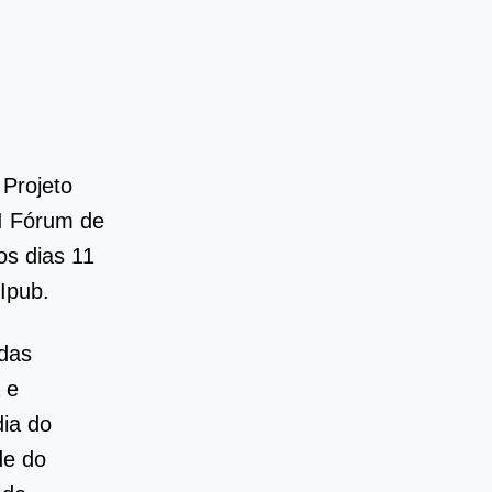
 Projeto
II Fórum de
os dias 11
Ipub.
ndas
 e
dia do
de do