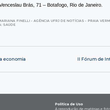
Venceslau Brás, 71 – Botafogo, Rio de Janeiro.
MARIANA FINELLI - AGÊNCIA UFRJ DE NOTÍCIAS - PRAIA VER
A: SAÚDE
ma economia
II Fórum de In
Política de Uso
A reprodução de matérias e fot