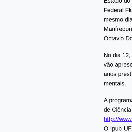
Estado do 
Federal Fl
mesmo dia,
Manfredoni
Octavio Do
No dia 12,
vão aprese
anos prest
mentais.
A programa
de Ciência
http://www
O Ipub-UF