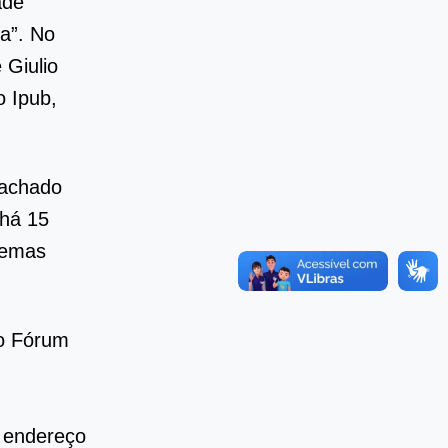
ade
a”. No
 Giulio
o Ipub,
Machado
 há 15
blemas
do Fórum
 endereço