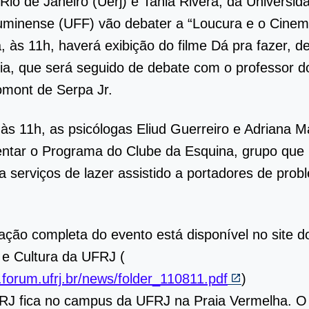
Rio de Janeiro (Uerj) e Tania Rivera, da Universid
uminense (UFF) vão debater a “Loucura e o Cinem
 às 11h, haverá exibição do filme Dá pra fazer, de
a, que será seguido de debate com o professor d
mont de Serpa Jr.
 às 11h, as psicólogas Eliud Guerreiro e Adriana 
ntar o Programa do Clube da Esquina, grupo que
a serviços de lazer assistido a portadores de pro
ção completa do evento está disponível no site 
 e Cultura da UFRJ (
.forum.ufrj.br/news/folder_110811.pdf
)
RJ fica no campus da UFRJ na Praia Vermelha. O