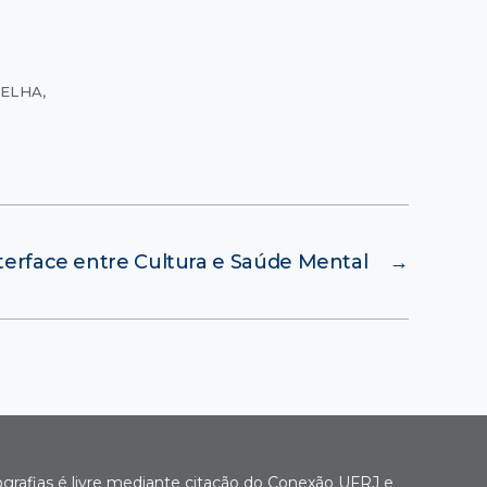
MELHA
,
terface entre Cultura e Saúde Mental
→
ografias é livre mediante citação do Conexão UFRJ e