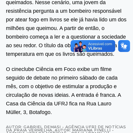
queimados. Nesse cenário, uma jovem da
resistência pergunta a um bombeiro responsável
por atear fogo em livros se ele já havia lido um dos
milhões que queimou. A partir de então, o
bombeiro começa a ler e a questionar a sociedade
ao seu redor. O título da obra é uma referência à
temperatura em que os livros são queimados.
O cineclube Ciência em Foco exibe um filme
seguido de debate no primeiro sábado de cada
mês, com o objetivo de estimular a produção e
circulação de novas ideias. A entrada é franca. A
Casa da Ciência da UFRJ fica na Rua Lauro
Müller, 3, Botafogo.
AUTOR: GABRIEL DEMASI - AGÊNCIA UFRJ DE NOTÍCIAS
DA PRAIA VERMELHA
,
AUTOR: MARIANA FINELLI -