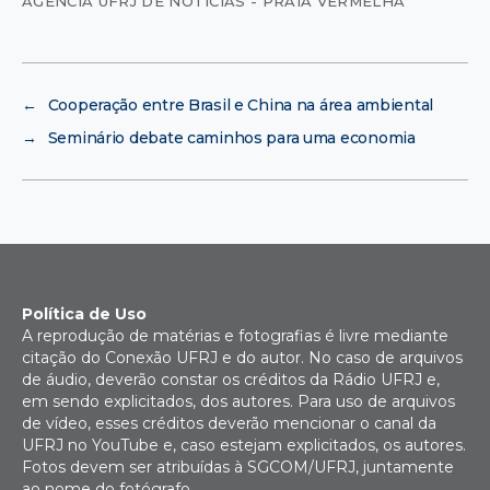
AGÊNCIA UFRJ DE NOTÍCIAS - PRAIA VERMELHA
←
Cooperação entre Brasil e China na área ambiental
→
Seminário debate caminhos para uma economia
Política de Uso
A reprodução de matérias e fotografias é livre mediante
citação do Conexão UFRJ e do autor. No caso de arquivos
de áudio, deverão constar os créditos da Rádio UFRJ e,
em sendo explicitados, dos autores. Para uso de arquivos
de vídeo, esses créditos deverão mencionar o canal da
UFRJ no YouTube e, caso estejam explicitados, os autores.
Fotos devem ser atribuídas à SGCOM/UFRJ, juntamente
ao nome do fotógrafo.