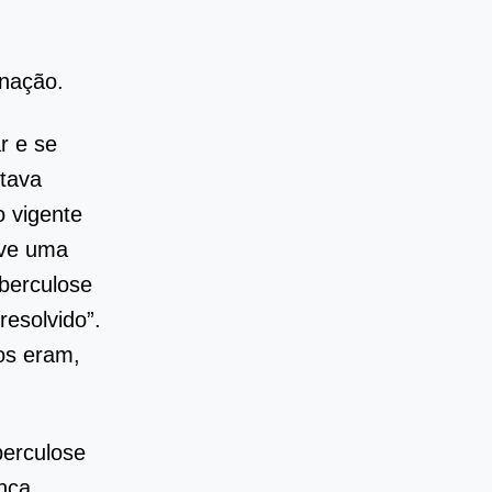
rnação.
r e se
stava
o vigente
uve uma
uberculose
esolvido”.
os eram,
berculose
ença