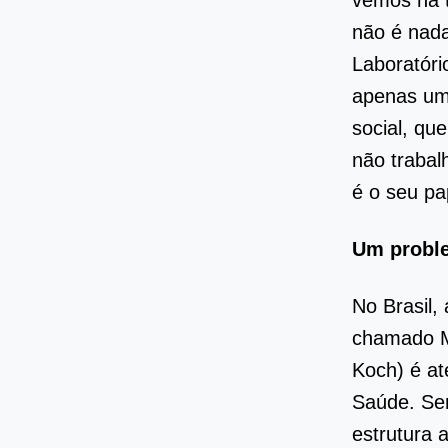
vemos na t
não é nada
Laboratóri
apenas uma
social, qu
não trabal
é o seu pa
Um probl
No Brasil,
chamado M
Koch) é at
Saúde. Se
estrutura 