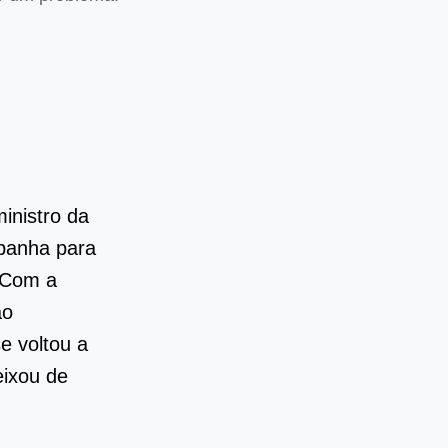
inistro da
mpanha para
. Com a
ão
e voltou a
eixou de