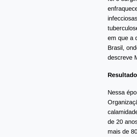
enfraquec
infecciosa
tuberculos
em que a d
Brasil, on
descreve 
Resultad
Nessa époc
Organizaç
calamidade
de 20 anos
mais de 80