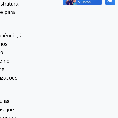
strutura
de para
quência, à
enos
ão
se no
de
izações
u as
as que