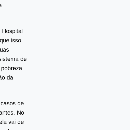
a
 Hospital
 que isso
duas
 sistema de
e pobreza
ão da
 casos de
tantes. No
ela vai de