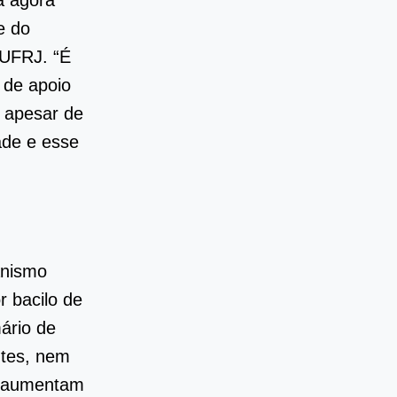
á agora
e do
/UFRJ. “É
 de apoio
e apesar de
ade e esse
anismo
 bacilo de
ário de
tes, nem
ó aumentam