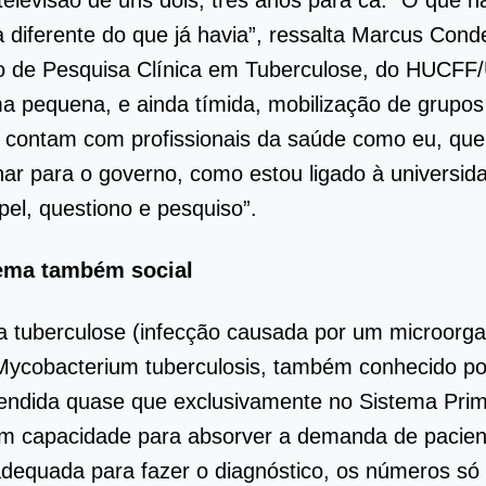
elevisão de uns dois, três anos para cá. “O que h
 diferente do que já havia”, ressalta Marcus Cond
o de Pesquisa Clínica em Tuberculose, do HUCFF
 pequena, e ainda tímida, mobilização de grupos
e contam com profissionais da saúde como eu, qu
har para o governo, como estou ligado à universid
pel, questiono e pesquiso”.
ema também social
 a tuberculose (infecção causada por um microorg
ycobacterium tuberculosis, também conhecido por
endida quase que exclusivamente no Sistema Prim
m capacidade para absorver a demanda de pacien
adequada para fazer o diagnóstico, os números s