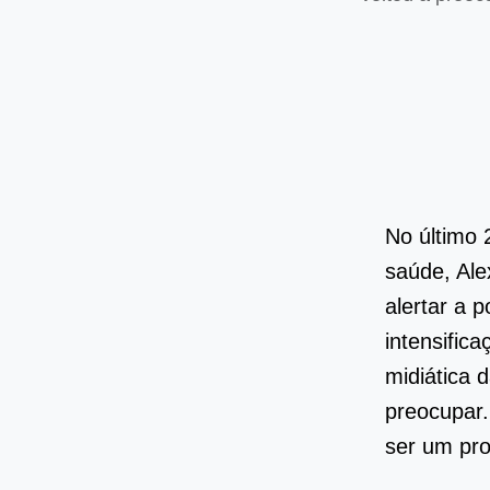
No último 
saúde, Ale
alertar a 
intensific
midiática 
preocupar.
ser um pr