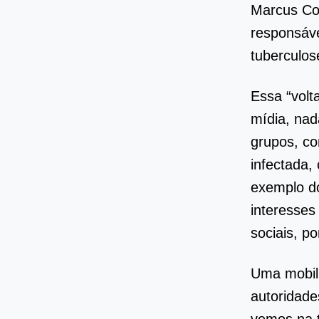
Marcus Con
responsáve
tuberculose
Essa “volt
mídia, nad
grupos, co
infectada,
exemplo do
interesses
sociais, p
Uma mobil
autoridad