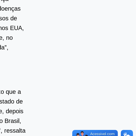
doenças
asos de
 nos EUA,
e, no
da”,
to que a
stado de
e, depois
 Brasil,
, ressalta