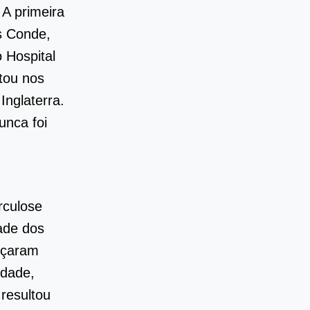
 A primeira
s Conde,
 Hospital
tou nos
Inglaterra.
unca foi
rculose
ade dos
eçaram
idade,
resultou