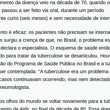
imento da doença veio na década de 70, quando o
 passou a ser feito via oral, durante um período
nte curto (seis meses) e sem necessidade de inte
nto é eficaz: os pacientes não precisam se interna
 surgiu a crença de que, no Brasil, o problema e
, declara o especialista. O esquema de saúde entã
do para tratar da tuberculose se desarticulou. Ho
ção do Programa de Saúde Pública no Brasil e a t
ser contemplada: “A tuberculose era um problema r
 casos continuavam ocorrendo, mas nem detectad
pneumologista.
os olhos do mundo se voltar novamente para a tu
imento da Aids, no final da década de 80. Essa do