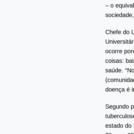
– o equiva
sociedade
Chefe do L
Universitá
ocorre por
coisas: ba
saúde. “No
(comunidad
doença é i
Segundo pe
tuberculos
estado do 