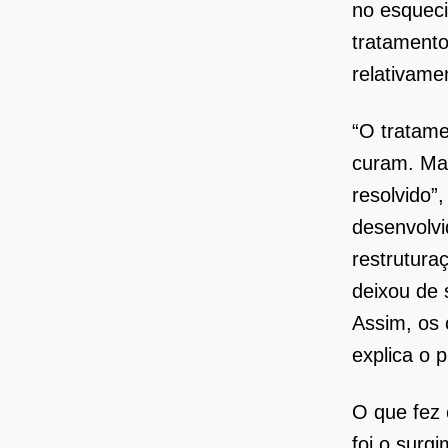
no esquec
tratamento
relativame
“O tratame
curam. Mas
resolvido”
desenvolvi
restrutura
deixou de 
Assim, os
explica o 
O que fez 
foi o surg