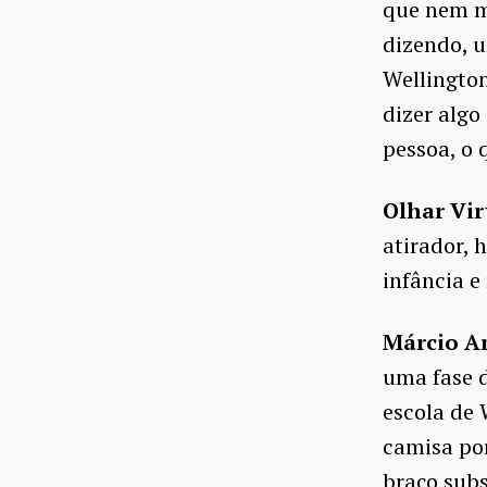
que nem m
dizendo, u
Wellington
dizer algo
pessoa, o 
Olhar Vir
atirador, 
infância e
Márcio A
uma fase d
escola de 
camisa por
braço subs