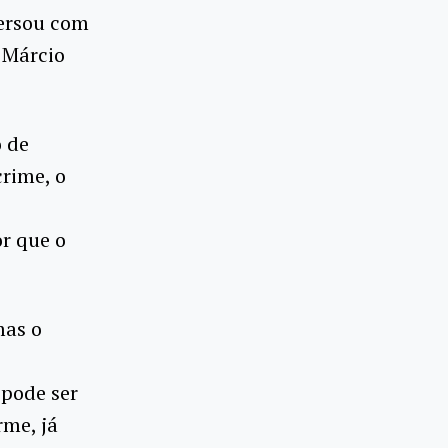
versou com
r Márcio
o de
crime, o
or que o
mas o
pode ser
rme, já