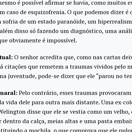
esmo é possível afirmar se havia, como muitos e
m caso de esquizofrenia. O que podemos dizer é 
 sofria de um estado paranóide, um hiperrealism
 além disso só fazendo um diagnóstico, uma anál
que obviamente é impossível.
tual:
O senhor acredita que, como nas cartas dei
há citações que remetem a traumas vividos pelo
 na juventude, pode-se dizer que ele “parou no t
maral:
Pelo contrário, esses traumas provocaram 
a vida dele para outra mais distante. Uma ex-col
Welington disse que ele se vestia como um velho,
 dentro da calça, meias altas e uma pasta embai
tituindo a mochila, o que comprova que ele pulo