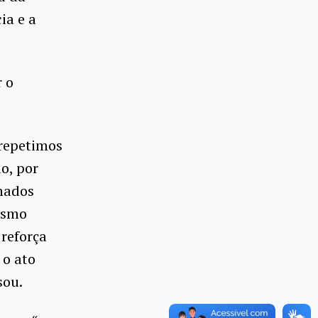
ia e a
r o
repetimos
o, por
nados
esmo
 reforça
 o ato
sou.