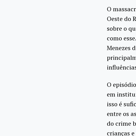
O massacre
Oeste do R
sobre o qu
como esse.
Menezes de
principal
influência
O episódi
em institu
isso é suf
entre os a
do crime b
crianças e