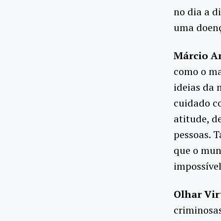
no dia a d
uma doença
Márcio A
como o mal
ideias da 
cuidado co
atitude, d
pessoas. T
que o mun
impossível
Olhar Vir
criminosa