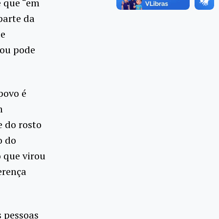
e que “em
parte da
de
 ou pode
povo é
m
e do rosto
o do
o que virou
erença
 pessoas