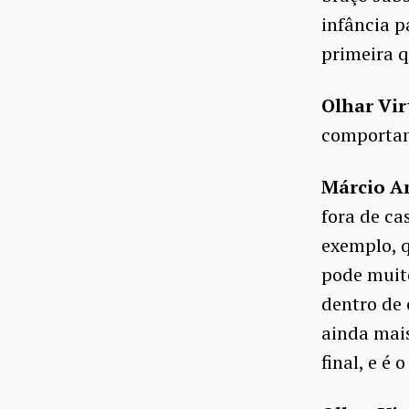
infância p
primeira q
Olhar Vir
comportam
Márcio A
fora de ca
exemplo, 
pode muit
dentro de 
ainda mais
final, e é