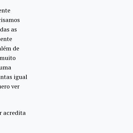
ente
ecisamos
odas as
mente
além de
 muito
 uma
ntas igual
uero ver
r acredita