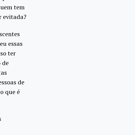
 quem tem
r evitada?
escentes
eu essas
so ter
o de
tas
essoas de
o que é
s