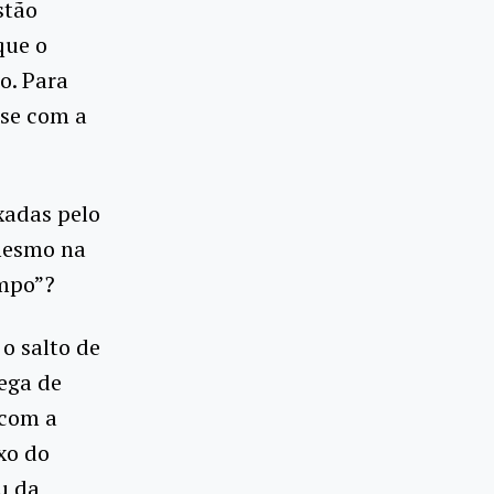
stão
que o
o. Para
ise com a
xadas pelo
 mesmo na
empo”?
o salto de
ega de
 com a
xo do
u da