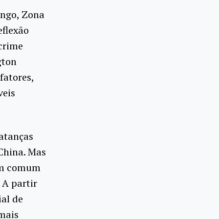
engo, Zona
eflexão
crime
gton
fatores,
veis
atanças
 China. Mas
 em comum
 A partir
ial de
 mais