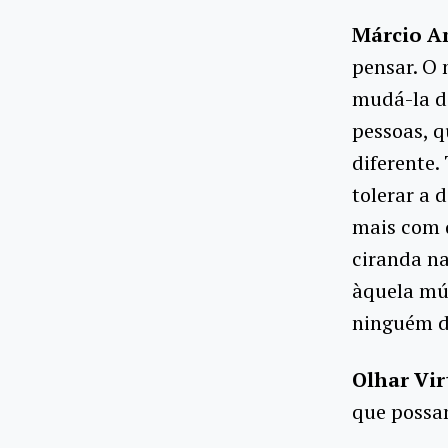
Márcio A
pensar. O 
mudá-la de
pessoas, 
diferente.
tolerar a 
mais com 
ciranda na
àquela mús
ninguém de
Olhar Vir
que possam