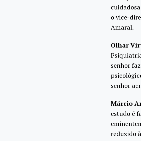
cuidadosa.
o vice-dir
Amaral.
Olhar Vir
Psiquiatri
senhor fa
psicológic
senhor acr
Márcio A
estudo é f
eminentem
reduzido à