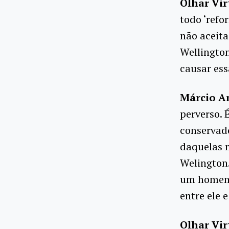
Olhar Vir
todo ‘refo
não aceita
Wellington
causar es
Márcio A
perverso. 
conservado
daquelas m
Welington.
um homem 
entre ele 
Olhar Vir