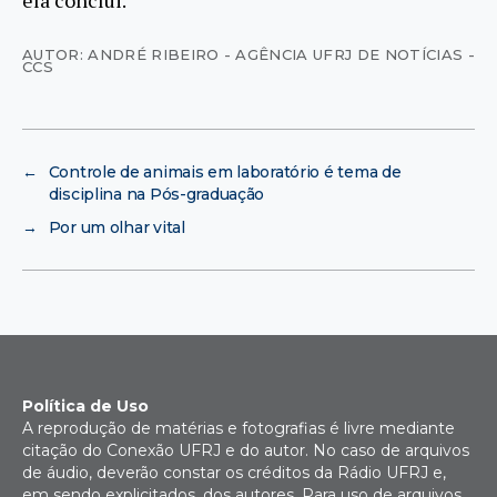
ela conclui.
AUTOR: ANDRÉ RIBEIRO - AGÊNCIA UFRJ DE NOTÍCIAS -
CCS
←
Controle de animais em laboratório é tema de
disciplina na Pós-graduação
→
Por um olhar vital
Política de Uso
A reprodução de matérias e fotografias é livre mediante
citação do Conexão UFRJ e do autor. No caso de arquivos
de áudio, deverão constar os créditos da Rádio UFRJ e,
em sendo explicitados, dos autores. Para uso de arquivos