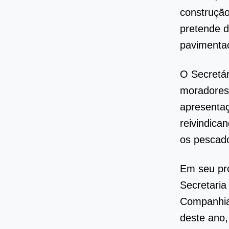
construçã
pretende d
pavimentaç
O Secretár
moradores
apresentaç
reivindica
os pescado
Em seu pro
Secretaria
Companhia 
deste ano,