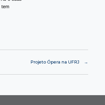
l tem
Projeto Ópera na UFRJ
→