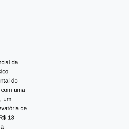
ncial da
sico
ntal do
m com uma
s, um
evatória de
 R$ 13
na