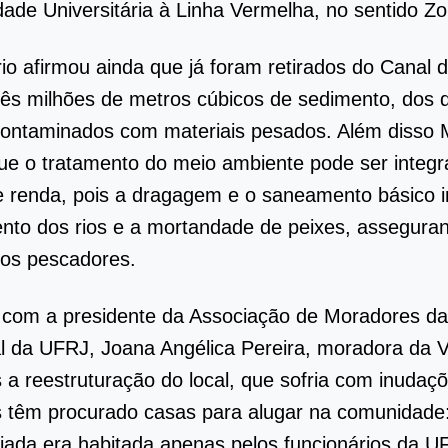
idade Universitária à Linha Vermelha, no sentido Zo
io afirmou ainda que já foram retirados do Canal
rês milhões de metros cúbicos de sedimento, dos 
contaminados com materiais pesados. Além disso 
ue o tratamento do meio ambiente pode ser integr
e renda, pois a dragagem e o saneamento básico
to dos rios e a mortandade de peixes, asseguran
dos pescadores.
com a presidente da Associação de Moradores da 
l da UFRJ, Joana Angélica Pereira, moradora da V
 a reestruturação do local, que sofria com inudaç
s têm procurado casas para alugar na comunidade
 criada era habitada apenas pelos funcionários da 