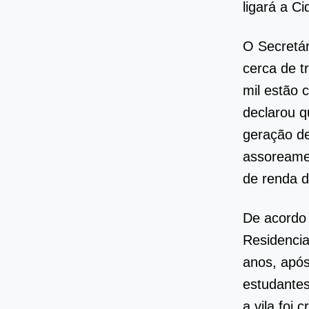
ligará a C
O Secretár
cerca de t
mil estão 
declarou q
geração d
assoreamen
de renda 
De acordo 
Residencia
anos, após
estudante
a vila foi