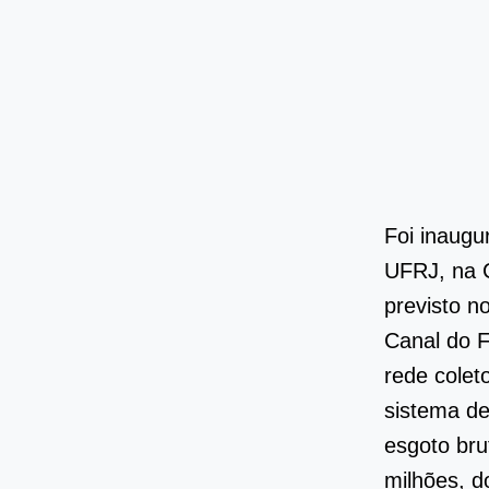
Foi inaugu
UFRJ, na C
previsto n
Canal do 
rede cole
sistema de
esgoto bru
milhões, d