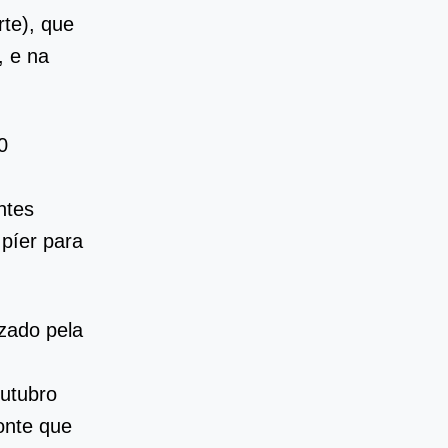
te), que
, e na
0
ntes
 píer para
zado pela
utubro
onte que