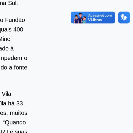
na Sul.
 do Fundão
quais 400
Minc
ado à
 impedem o
do a fonte
Vila
ila há 33
ões, muitos
: “Quando
UFRJ e suas