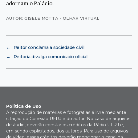
adornam o Palácio.
AUTOR: GISELE MOTTA - OLHAR VIRTUAL
←
Reitor conclama a sociedade civil
→
Reitoria divulga comunicado oficial
Política de Uso
A reprodução de matérias e fotografias é livre mediante
citação do Conexão UFRJ e do autor. No caso de arquivos
de áudio, deverão constar os créditos da Rádio UFRJ e,
em sendo explicitados, dos autores. Para uso de arquivos
de vídeo, esses créditos deverão mencionar o canal da