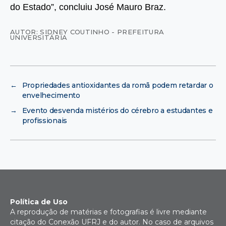
do Estado”, concluiu José Mauro Braz.
AUTOR: SIDNEY COUTINHO - PREFEITURA
UNIVERSITÁRIA
←
Propriedades antioxidantes da romã podem retardar o
envelhecimento
→
Evento desvenda mistérios do cérebro a estudantes e
profissionais
Política de Uso
A reprodução de matérias e fotografias é livre mediante
citação do Conexão UFRJ e do autor. No caso de arquivos