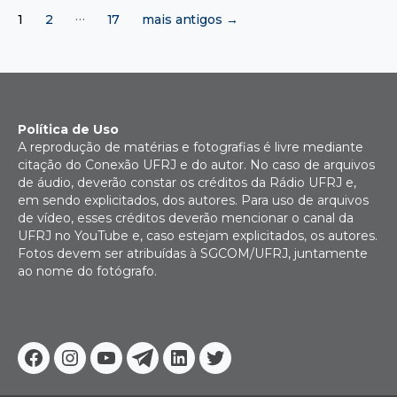
Paginação
…
1
2
17
mais antigos
→
de
posts
Política de Uso
A reprodução de matérias e fotografias é livre mediante
citação do Conexão UFRJ e do autor. No caso de arquivos
de áudio, deverão constar os créditos da Rádio UFRJ e,
em sendo explicitados, dos autores. Para uso de arquivos
de vídeo, esses créditos deverão mencionar o canal da
UFRJ no YouTube e, caso estejam explicitados, os autores.
Fotos devem ser atribuídas à SGCOM/UFRJ, juntamente
ao nome do fotógrafo.
Facebook
Instagram
Youtube
Telegram
Linkedin
Twitter