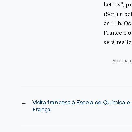
Letras”, p
(Scri) e p
às 11h. Os
France e 
será reali
AUTOR: 
←
Visita francesa à Escola de Química 
França