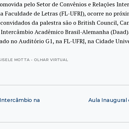
romovida pelo Setor de Convênios e Relações Inte
ela Faculdade de Letras (FL-UFRJ), ocorre no próxi
 convidados da palestra são o British Council, C
o Intercâmbio Acadêmico Brasil-Alemanha (Daad)
zado no Auditório G1, na FL-UFRJ, na Cidade Unive
GISELE MOTTA - OLHAR VIRTUAL
e Intercâmbio na
Aula Inaugural 