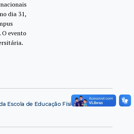
rnacionais
mo dia 31,
ampus
. O evento
rsitária.
da Escola de Educação Física da UFRJ
→