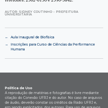
AUTOR: SIDNEY COUTINHO - PREFEITURA
UNIVERSITÁRIA
←
Aula Inaugural de Biofísica
→
Inscrições para Curso de Ciências da Performance
Humana
Política de Uso
A reprodução de matérias e fotografias é livre mediante
citação do Conexão UFRJ e do autor. No caso de arquivos
de áudio, deverão constar os créditos da Rádio UFRJ e,
em sendo explicitados, dos autores. Para uso de arquivos