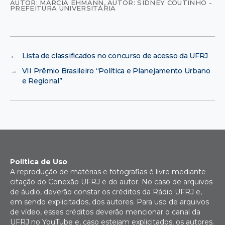
AUTOR: MÁRCIA EHMANN
,
AUTOR: SIDNEY COUTINHO -
PREFEITURA UNIVERSITÁRIA
←
Lista de classificados no concurso de acesso da UFRJ
→
VII Prêmio Brasileiro “Política e Planejamento Urbano
e Regional”
Política de Uso
A reprodução de matérias e fotografias é livre mediante
citação do Conexão UFRJ e do autor. No caso de arquivos
de áudio, deverão constar os créditos da Rádio UFRJ e,
em sendo explicitados, dos autores. Para uso de arquivos
de vídeo, esses créditos deverão mencionar o canal da
UFRJ no YouTube e, caso estejam explicitados, os autores.