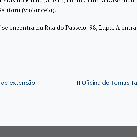
istas do Rio de Janeiro, como Cláudia Nascimento
Santoro (violoncelo).
se encontra na Rua do Passeio, 98, Lapa. A entra
 de extensão
II Oficina de Temas T