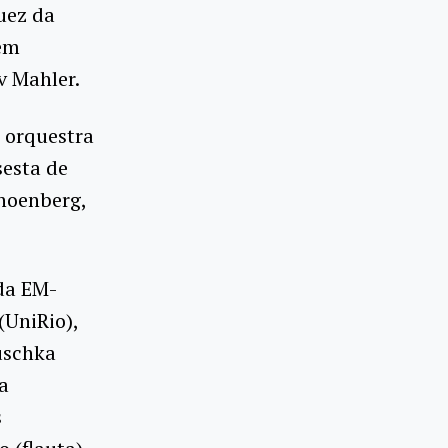
uez da
 em
v Mahler.
a orquestra
sesta de
hoenberg,
 da EM-
(UniRio),
uschka
a
s