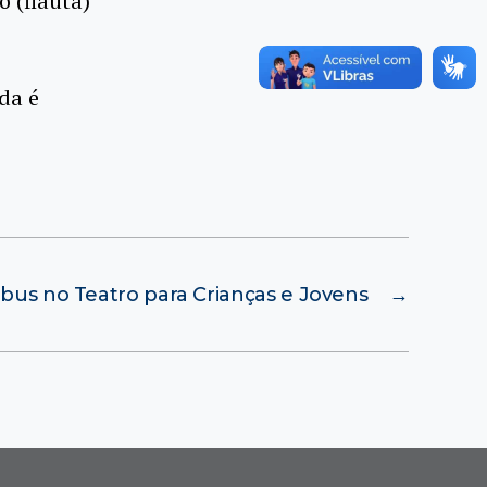
 (flauta)
da é
abus no Teatro para Crianças e Jovens
→