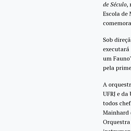
de Século
,
Escola de 
comemoraç
Sob direçã
executará 
um Fauno"
pela prime
A orquestr
UFRJ e da 
todos chef
Mainhard (
Orquestra 