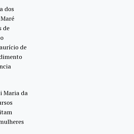
ra dos
a Maré
s de
to
aurício de
ndimento
ência
i Maria da
ursos
citam
 mulheres