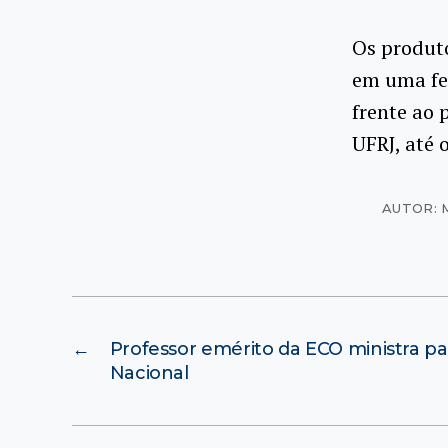
Os produt
em uma fei
frente ao 
UFRJ, até 
AUTOR: 
←
Professor emérito da ECO ministra pal
Nacional