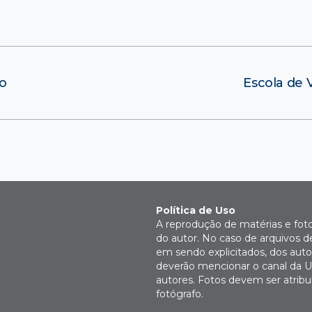
no
Escola de 
Política de Uso
A reprodução de matérias e fot
do autor. No caso de arquivos d
em sendo explicitados, dos autor
deverão mencionar o canal da U
autores. Fotos devem ser atri
fotógrafo.