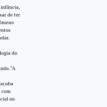
 infância,
sar de ter
nômeno
entos
olar.
logia do
ado. “A
 acaba
s com
cial ou