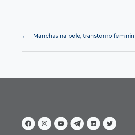
←
Manchas na pele, transtorno femini
Facebook
Instagram
Youtube
Telegram
Linkedin
Twitter