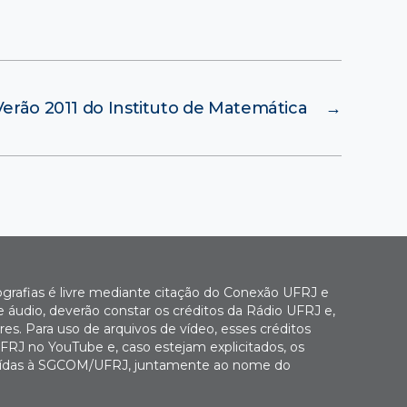
Verão 2011 do Instituto de Matemática
→
ografias é livre mediante citação do Conexão UFRJ e
e áudio, deverão constar os créditos da Rádio UFRJ e,
es. Para uso de arquivos de vídeo, esses créditos
FRJ no YouTube e, caso estejam explicitados, os
buídas à SGCOM/UFRJ, juntamente ao nome do