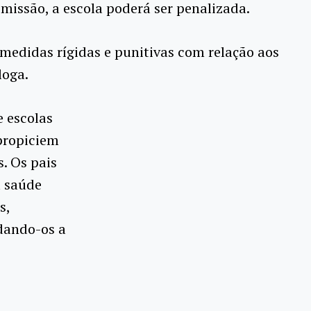
 omissão, a escola poderá ser penalizada.
medidas rígidas e punitivas com relação aos
loga.
e escolas
propiciem
. Os pais
a saúde
s,
dando-os a