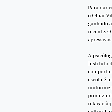
Para dar c
o Olhar Vi
ganhado a
recente. 
agressivos
A psicólog
Instituto 
comportam
escola é u
uniformiza
produzind
relação àq
cultural, 