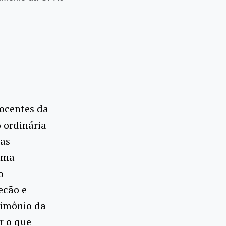
Docentes da
 ordinária
ias
uma
o
ecão e
trimônio da
r o que