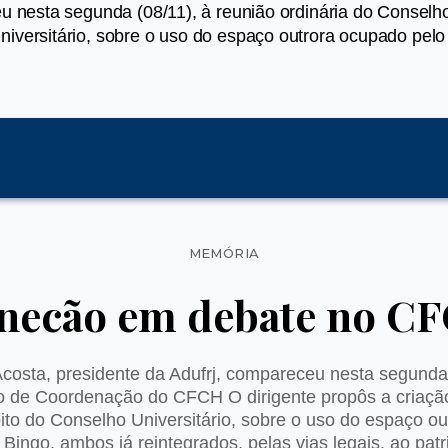
ceu nesta segunda (08/11), à reunião ordinária do Conse
iversitário, sobre o uso do espaço outrora ocupado pelo
Categorias
MEMÓRIA
necão em debate no C
Acosta, presidente da Adufrj, compareceu nesta segunda 
o de Coordenação do CFCH O dirigente propôs a criaçã
to do Conselho Universitário, sobre o uso do espaço o
Bingo, ambos já reintegrados, pelas vias legais, ao pa