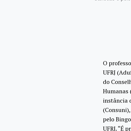
O professo
UFRJ (Aduf
do Conselh
Humanas (
instância 
(Consuni),
pelo Bingo
UFRJ. “É p