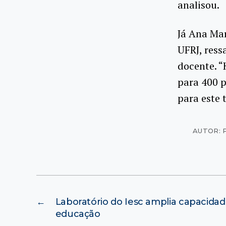
analisou.
Já Ana Mar
UFRJ, ress
docente. “
para 400 
para este 
AUTOR: 
←
Laboratório do Iesc amplia capacida
educação