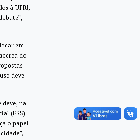
dos à UFRJ,
debate”,
olocar em
acerca do
ropostas
 uso deve
 deve, na
ial (ESS)
rça o papel
cidade”,