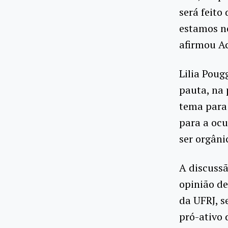
será feito
estamos no
afirmou Ac
Lilia Poug
pauta, na 
tema para
para a ocu
ser orgâni
A discussã
opinião de
da UFRJ, s
pró-ativo 