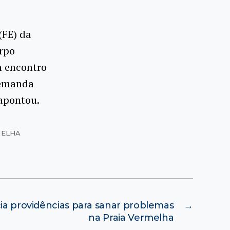
(FE) da
orpo
m encontro
demanda
 apontou.
MELHA
cia providências para sanar problemas
→
na Praia Vermelha