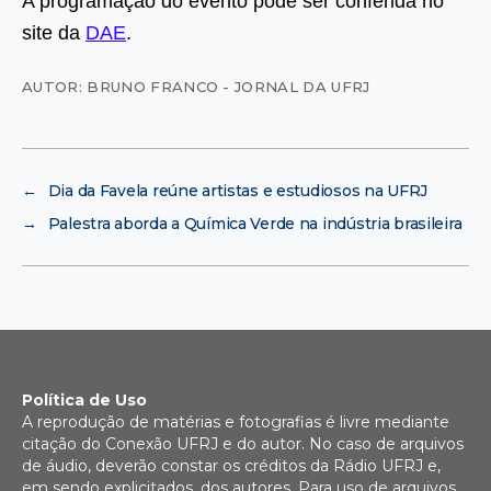
A programação do evento pode ser conferida no
site da
DAE
.
AUTOR: BRUNO FRANCO - JORNAL DA UFRJ
←
Dia da Favela reúne artistas e estudiosos na UFRJ
→
Palestra aborda a Química Verde na indústria brasileira
Política de Uso
A reprodução de matérias e fotografias é livre mediante
citação do Conexão UFRJ e do autor. No caso de arquivos
de áudio, deverão constar os créditos da Rádio UFRJ e,
em sendo explicitados, dos autores. Para uso de arquivos