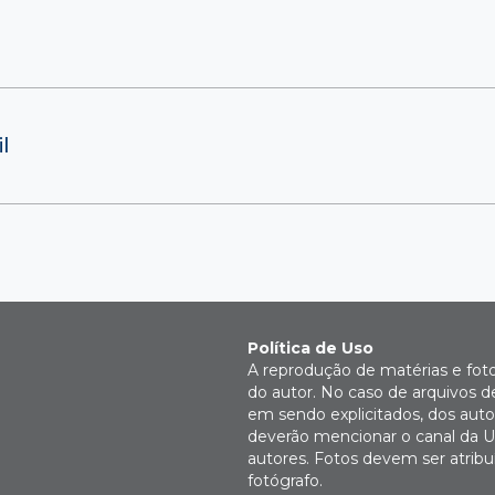
l
Política de Uso
A reprodução de matérias e fot
do autor. No caso de arquivos d
em sendo explicitados, dos autor
deverão mencionar o canal da U
autores. Fotos devem ser atri
fotógrafo.