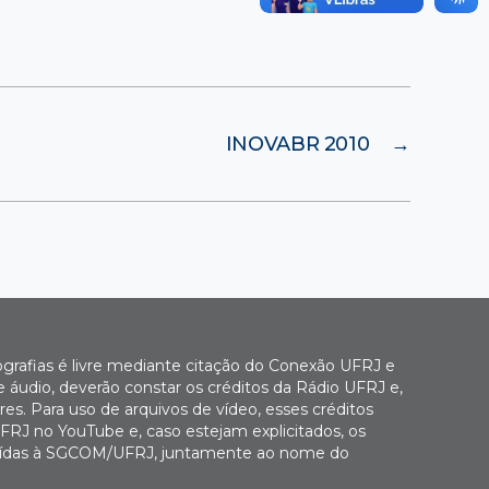
INOVABR 2010
→
ografias é livre mediante citação do Conexão UFRJ e
e áudio, deverão constar os créditos da Rádio UFRJ e,
es. Para uso de arquivos de vídeo, esses créditos
FRJ no YouTube e, caso estejam explicitados, os
buídas à SGCOM/UFRJ, juntamente ao nome do