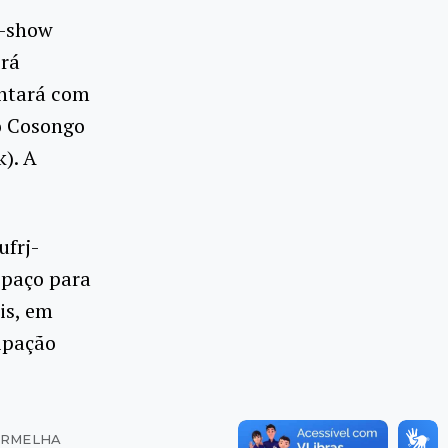
o-show
erá
ontará com
ro Cosongo
). A
ufrj-
spaço para
is, em
ipação
VERMELHA