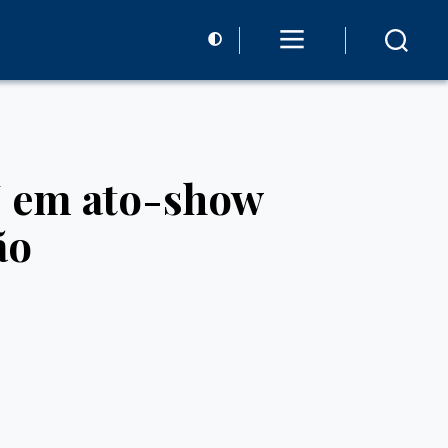
J em ato-show
ão