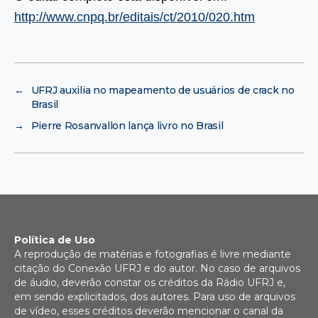
http://www.cnpq.br/editais/ct/2010/020.htm
←
UFRJ auxilia no mapeamento de usuários de crack no
Brasil
→
Pierre Rosanvallon lança livro no Brasil
Política de Uso
A reprodução de matérias e fotografias é livre mediante
citação do Conexão UFRJ e do autor. No caso de arquivos
de áudio, deverão constar os créditos da Rádio UFRJ e,
em sendo explicitados, dos autores. Para uso de arquivos
de vídeo, esses créditos deverão mencionar o canal da