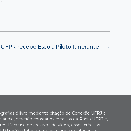
-
UFPR recebe Escola Piloto Itinerante
→
ografias é livre mediante citação do Conexão UFRJ e
e áudio, deverão constar os créditos da Rádio UFRJ e,
es. Para uso de arquivos de vídeo, esses créditos
FRJ no YouTube e, caso estejam explicitados, os