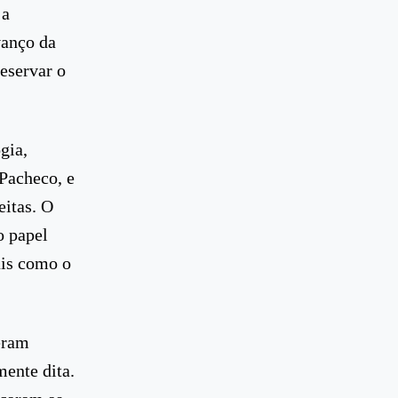
 a
vanço da
eservar o
gia,
Pacheco, e
eitas. O
o papel
ais como o
eram
mente dita.