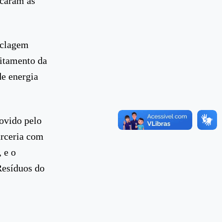
icaram as
iclagem
eitamento da
de energia
movido pelo
arceria com
 e o
Resíduos do