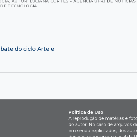
OGIA
,
AUTOR: LUCIANA CORTES - AGÊNCIA UFRJ DE NOTÍCIAS 
DE TECNOLOGIA
bate do ciclo Arte e
Política de Uso
A reprodução de matérias e fot
do autor. No caso de arquivos d
em sendo explicitados, dos autor
deverão mencionar o canal da U