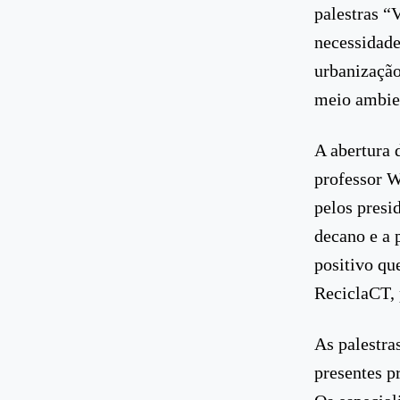
palestras “
necessidade
urbanização
meio ambie
A abertura 
professor W
pelos presi
decano e a 
positivo qu
ReciclaCT,
As palestra
presentes p