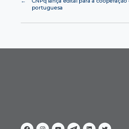
←
CNPq lança edital para a cooperação
portuguesa