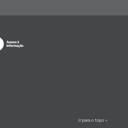
Ir para o topo
↑