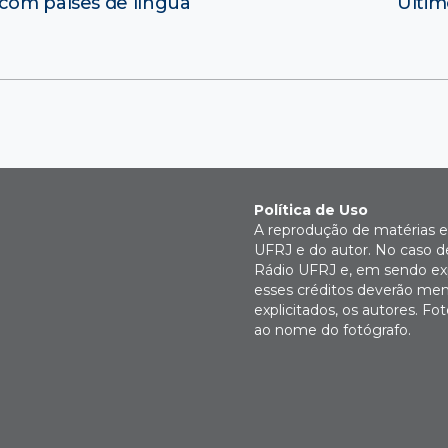
 com países de língua
Últim
Política de Uso
A reprodução de matérias e 
UFRJ e do autor. No caso de
Rádio UFRJ e, em sendo expl
esses créditos deverão men
explicitados, os autores. 
ao nome do fotógrafo.