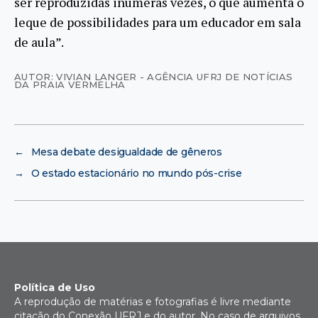
ser reproduzidas inúmeras vezes, o que aumenta o
leque de possibilidades para um educador em sala
de aula”.
AUTOR: VIVIAN LANGER - AGÊNCIA UFRJ DE NOTÍCIAS
DA PRAIA VERMELHA
←
Mesa debate desigualdade de gêneros
→
O estado estacionário no mundo pós-crise
Política de Uso
A reprodução de matérias e fotografias é livre mediante
citação do Conexão UFRJ e do autor. No caso de arquivos